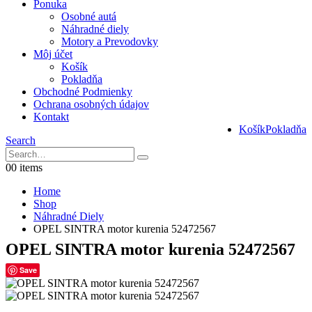
Ponuka
Osobné autá
Náhradné diely
Motory a Prevodovky
Môj účet
Košík
Pokladňa
Obchodné Podmienky
Ochrana osobných údajov
Kontakt
Košík
Pokladňa
Search
0
0 items
Home
Shop
Náhradné Diely
OPEL SINTRA motor kurenia 52472567
OPEL SINTRA motor kurenia 52472567
Save