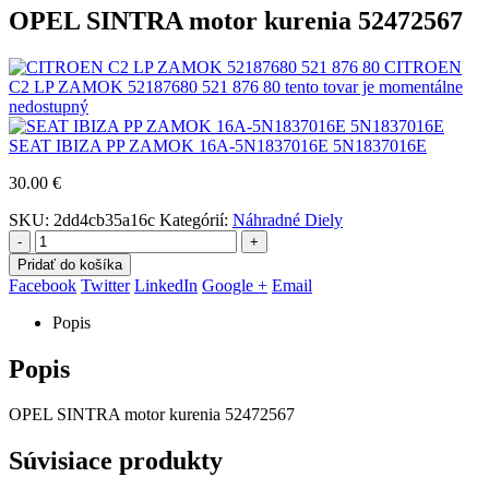
OPEL SINTRA motor kurenia 52472567
CITROEN
C2 LP ZAMOK 52187680 521 876 80 tento tovar je momentálne
nedostupný
SEAT IBIZA PP ZAMOK 16A-5N1837016E 5N1837016E
30.00
€
SKU:
2dd4cb35a16c
Kategórií:
Náhradné Diely
-
+
Pridať do košíka
Facebook
Twitter
LinkedIn
Google +
Email
Popis
Popis
OPEL SINTRA motor kurenia 52472567
Súvisiace produkty