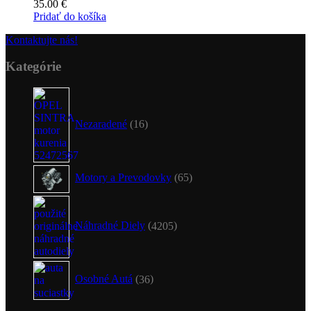
35.00
€
Pridať do košíka
Kontaktujte nás!
Kategórie
16
produktov
Nezaradené
16
65
Motory a Prevodovky
65
produktov
4205
produktov
Náhradné Diely
4205
36
produktov
Osobné Autá
36