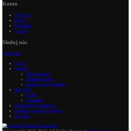
Konto
Môj účet
Košík
Pokladňa
Logout
Sleduj nás
Facebook
Úvod
Ponuka
Osobné autá
Náhradné diely
Motory a Prevodovky
Môj účet
Košík
Pokladňa
Obchodné Podmienky
Ochrana osobných údajov
Kontakt