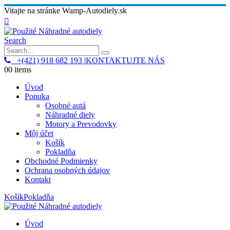
Vitajte na stránke Wamp-Autodiely.sk
Search
+(421) 918 682 193
|
KONTAKTUJTE NÁS
0
0 items
Úvod
Ponuka
Osobné autá
Náhradné diely
Motory a Prevodovky
Môj účet
Košík
Pokladňa
Obchodné Podmienky
Ochrana osobných údajov
Kontakt
Košík
Pokladňa
Úvod