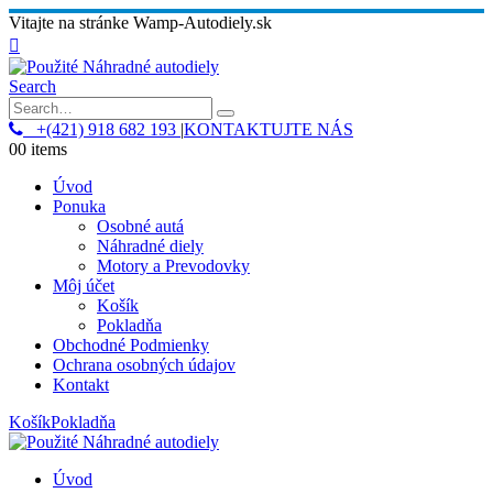
Vitajte na stránke Wamp-Autodiely.sk
Search
+(421) 918 682 193
|
KONTAKTUJTE NÁS
0
0 items
Úvod
Ponuka
Osobné autá
Náhradné diely
Motory a Prevodovky
Môj účet
Košík
Pokladňa
Obchodné Podmienky
Ochrana osobných údajov
Kontakt
Košík
Pokladňa
Úvod