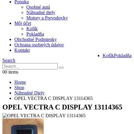
Ponuka
Osobné autá
Náhradné diely
Motory a Prevodovky
Môj účet
Košík
Pokladňa
Obchodné Podmienky
Ochrana osobných údajov
Kontakt
Košík
Pokladňa
Search
0
0 items
Home
Shop
Náhradné Diely
OPEL VECTRA C DISPLAY 13114365
OPEL VECTRA C DISPLAY 13114365