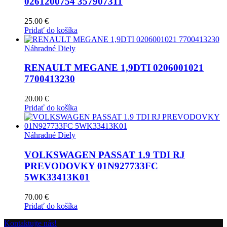
0261200754 357907311
25.00
€
Pridať do košíka
Náhradné Diely
RENAULT MEGANE 1,9DTI 0206001021
7700413230
20.00
€
Pridať do košíka
Náhradné Diely
VOLKSWAGEN PASSAT 1.9 TDI RJ
PREVODOVKY 01N927733FC
5WK33413K01
70.00
€
Pridať do košíka
Kontaktujte nás!