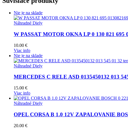
Súvisiace produkty
Nie je na sklade
Náhradné Diely
W PASSAT MOTOR OKNA LP 0 130 821 695 0
10.00
€
Viac info
Nie je na sklade
Náhradné Diely
MERCEDES C RELE ASD 0135450132 013 545 01
15.00
€
Viac info
Náhradné Diely
OPEL CORSA B 1.0 12V ZAPALOVANIE BOSCH
20.00
€