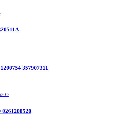
820511A
200754 357907311
 0261200520