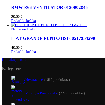
BMW E66 VENTILATOR 0130002845
20.00
€
Pridať do košíka
Náhradné Diely
FIAT GRANDE PUNTO BSI 00517954290
40.00
€
Pridať do košíka
Kontaktujte nás!
Kategórie
Nezaradené
16
16 produktov
Motory a Prevodovky
72
72 produktov