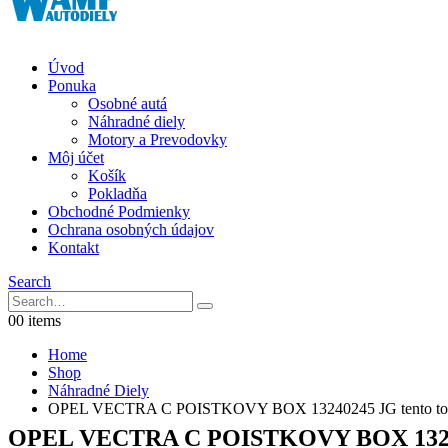
Úvod
Ponuka
Osobné autá
Náhradné diely
Motory a Prevodovky
Môj účet
Košík
Pokladňa
Obchodné Podmienky
Ochrana osobných údajov
Kontakt
Search
0
0 items
Home
Shop
Náhradné Diely
OPEL VECTRA C POISTKOVY BOX 13240245 JG tento tovar
OPEL VECTRA C POISTKOVY BOX 1324024