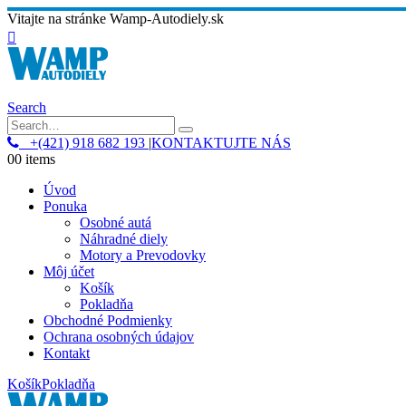
Vitajte na stránke Wamp-Autodiely.sk
Search
+(421) 918 682 193
|
KONTAKTUJTE NÁS
0
0 items
Úvod
Ponuka
Osobné autá
Náhradné diely
Motory a Prevodovky
Môj účet
Košík
Pokladňa
Obchodné Podmienky
Ochrana osobných údajov
Kontakt
Košík
Pokladňa