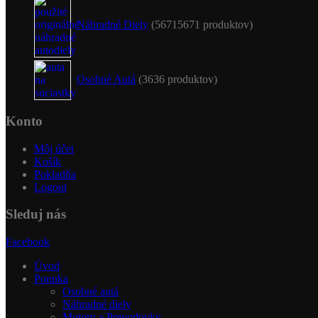
Náhradné Diely
5671
5671 produktov
Osobné Autá
36
36 produktov
Konto
Môj účet
Košík
Pokladňa
Logout
Sleduj nás
Facebook
Úvod
Ponuka
Osobné autá
Náhradné diely
Motory a Prevodovky