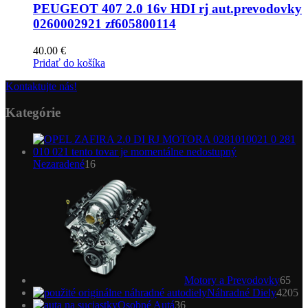
PEUGEOT 407 2.0 16v HDI rj aut.prevodovky
0260002921 zf605800114
40.00
€
Pridať do košíka
Kontaktujte nás!
Kategórie
16
Nezaradené
16
produktov
65
pro
Motory a Prevodovky
65
4
Náhradné Diely
4205
36
pr
Osobné Autá
36