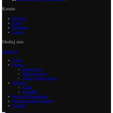
produktov
Konto
Môj účet
Košík
Pokladňa
Logout
Sleduj nás
Facebook
Úvod
Ponuka
Osobné autá
Náhradné diely
Motory a Prevodovky
Môj účet
Košík
Pokladňa
Obchodné Podmienky
Ochrana osobných údajov
Kontakt