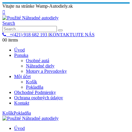
Vitajte na stránke Wamp-Autodiely.sk
Search
+(421) 918 682 193
|
KONTAKTUJTE NÁS
0
0 items
Úvod
Ponuka
Osobné autá
Náhradné diely
Motory a Prevodovky
Môj účet
Košík
Pokladňa
Obchodné Podmienky
Ochrana osobných údajov
Kontakt
Košík
Pokladňa
Úvod