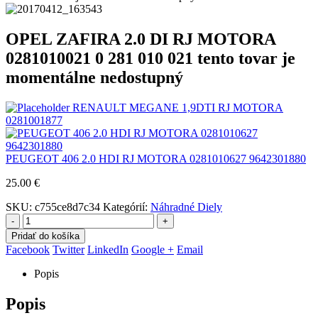
OPEL ZAFIRA 2.0 DI RJ MOTORA
0281010021 0 281 010 021 tento tovar je
momentálne nedostupný
RENAULT MEGANE 1,9DTI RJ MOTORA
0281001877
PEUGEOT 406 2.0 HDI RJ MOTORA 0281010627 9642301880
25.00
€
SKU:
c755ce8d7c34
Kategórií:
Náhradné Diely
-
+
Pridať do košíka
Facebook
Twitter
LinkedIn
Google +
Email
Popis
Popis