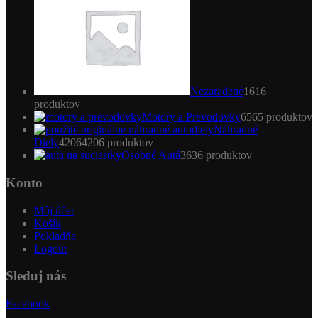
Nezaradené
16
16
produktov
Motory a Prevodovky
65
65 produktov
Náhradné
Diely
4206
4206 produktov
Osobné Autá
36
36 produktov
Konto
Môj účet
Košík
Pokladňa
Logout
Sleduj nás
Facebook