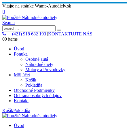
Vitajte na stránke Wamp-Autodiely.sk
Search
+(421) 918 682 193
|
KONTAKTUJTE NÁS
0
0 items
Úvod
Ponuka
Osobné autá
Náhradné diely
Motory a Prevodovky
Môj účet
Košík
Pokladňa
Obchodné Podmienky
Ochrana osobných údajov
Kontakt
Košík
Pokladňa
Úvod