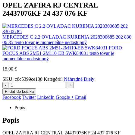
OPEL ZAFIRA RJ CENTRAL
24437076KF 24 437 076 KF
MERCEDES C 2.2 OVLADAC KURENIA 2028300685 202 830
06 85 tento tovar je momentálne nedostupný
FORD
FOCUS ABS 2M51-2M110-EB 5WK84031 tento tovar je
momentálne nedostupný
15.00
€
SKU:
c6c5399ce138
Kategórií:
Náhradné Diely
-
+
Pridať do košíka
Facebook
Twitter
LinkedIn
Google +
Email
Popis
Popis
OPEL ZAFIRA RJ CENTRAL 24437076KF 24 437 076 KF