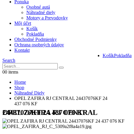
Ponuka
Osobné autá
Náhradné diely
Motory a Prevodovky
Môj účet
Košík
Pokladňa
Obchodné Podmienky
Ochrana osobných údajov
Kontakt
Košík
Pokladňa
Search
0
0 items
Home
Shop
Náhradné Diely
OPEL ZAFIRA RJ CENTRAL 24437076KF 24
437 076 KF
OPEL ZAFIRA RJ CENTRAL 24437076KF 24 437 076 KF