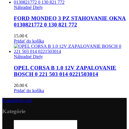
Náhradné Diely
FORD MONDEO 3 PZ STAHOVANIE OKNA
0130821772 0 130 821 772
15.00
€
Pridať do košíka
Náhradné Diely
OPEL CORSA B 1.0 12V ZAPALOVANIE
BOSCH 0 221 503 014 0221503014
20.00
€
Pridať do košíka
Kontaktujte nás!
Kategórie