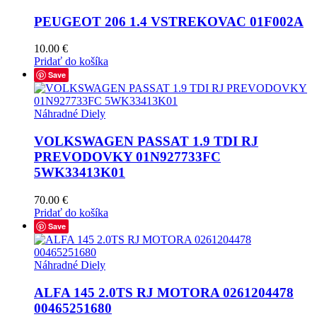
PEUGEOT 206 1.4 VSTREKOVAC 01F002A
10.00
€
Pridať do košíka
Save
Náhradné Diely
VOLKSWAGEN PASSAT 1.9 TDI RJ
PREVODOVKY 01N927733FC
5WK33413K01
70.00
€
Pridať do košíka
Save
Náhradné Diely
ALFA 145 2.0TS RJ MOTORA 0261204478
00465251680