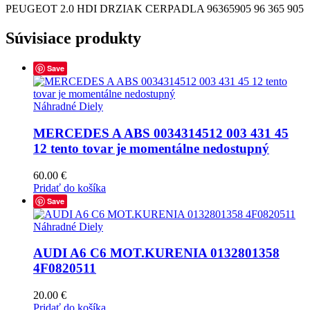
PEUGEOT 2.0 HDI DRZIAK CERPADLA 96365905 96 365 905
Súvisiace produkty
Save
Náhradné Diely
MERCEDES A ABS 0034314512 003 431 45
12 tento tovar je momentálne nedostupný
60.00
€
Pridať do košíka
Save
Náhradné Diely
AUDI A6 C6 MOT.KURENIA 0132801358
4F0820511
20.00
€
Pridať do košíka