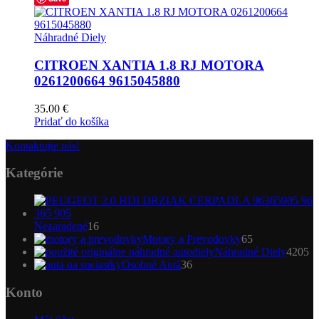
Náhradné Diely
CITROEN XANTIA 1.8 RJ MOTORA
0261200664 9615045880
35.00
€
Pridať do košíka
Kontaktujte nás!
Kategórie
16
Nezaradené
16
produktov
65
Motory a Prevodovky
65
produktov
4
Náhradné Diely
4205
36
pr
Osobné Autá
36
produktov
Konto