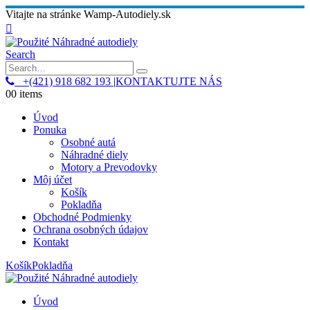
Vitajte na stránke Wamp-Autodiely.sk
Search
+(421) 918 682 193
|
KONTAKTUJTE NÁS
0
0 items
Úvod
Ponuka
Osobné autá
Náhradné diely
Motory a Prevodovky
Môj účet
Košík
Pokladňa
Obchodné Podmienky
Ochrana osobných údajov
Kontakt
Košík
Pokladňa
Úvod