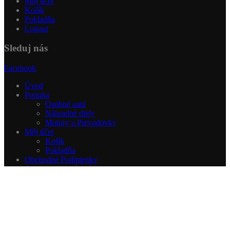
Môj účet
Košík
Pokladňa
Logout
Sleduj nás
Facebook
Úvod
Ponuka
Osobné autá
Náhradné diely
Motory a Prevodovky
Môj účet
Košík
Pokladňa
Obchodné Podmienky
Ochrana osobných údajov
Kontakt
© Copyright 2015-2023. All Rights Reserved.
Mapa stránky
bol pridaný do vášho košíka.
Pokladňa
View Cart