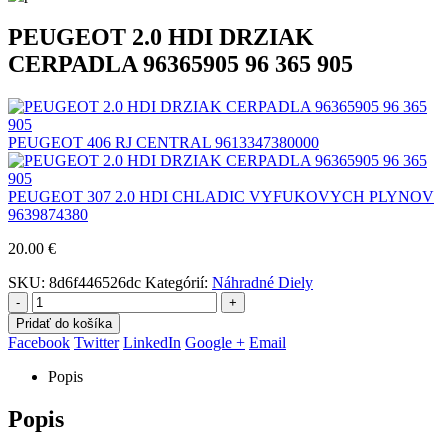
PEUGEOT 2.0 HDI DRZIAK
CERPADLA 96365905 96 365 905
PEUGEOT 406 RJ CENTRAL 9613347380000
PEUGEOT 307 2.0 HDI CHLADIC VYFUKOVYCH PLYNOV
9639874380
20.00
€
SKU:
8d6f446526dc
Kategórií:
Náhradné Diely
-
+
Pridať do košíka
Facebook
Twitter
LinkedIn
Google +
Email
Popis
Popis