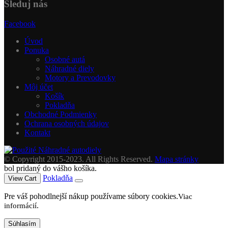
Sleduj nás
Facebook
Úvod
Ponuka
Osobné autá
Náhradné diely
Motory a Prevodovky
Môj účet
Košík
Pokladňa
Obchodné Podmienky
Ochrana osobných údajov
Kontakt
© Copyright 2015-2023. All Rights Reserved.
Mapa stránky
bol pridaný do vášho košíka.
Pokladňa
View Cart
Pre váš pohodlnejší nákup používame súbory cookies.
Viac
.
informácií
Súhlasím