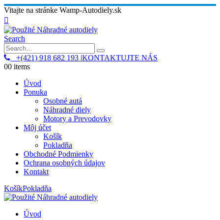
Vitajte na stránke Wamp-Autodiely.sk
Search
+(421) 918 682 193
|
KONTAKTUJTE NÁS
0
0 items
Úvod
Ponuka
Osobné autá
Náhradné diely
Motory a Prevodovky
Môj účet
Košík
Pokladňa
Obchodné Podmienky
Ochrana osobných údajov
Kontakt
Košík
Pokladňa
Úvod