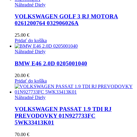
Náhradné Diely
VOLKSWAGEN GOLF 3 RJ MOTORA
0261200764 032906026A
25.00
€
Pridať do košíka
Náhradné Diely
BMW E46 2.0D 0205001040
20.00
€
Pridať do košíka
Náhradné Diely
VOLKSWAGEN PASSAT 1.9 TDI RJ
PREVODOVKY 01N927733FC
5WK33413K01
70.00
€