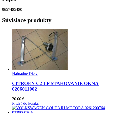
9657485480
Súvisiace produkty
Náhradné Diely
CITROEN C2 LP STAHOVANIE OKNA
0206011002
20.00
€
Pridať do košíka