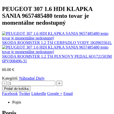
PEUGEOT 307 1.6 HDI KLAPKA
SANIA 9657485480 tento tovar je
momentálne nedostupný
SKODA ROOMSTER 1.2 TSI CERPADLO VODY 1K0965561L
SKODA ROOMSTER 1.2 TSI PLYNOVY PEDAL 6Q1721503M
6PV008496-31
60.00
€
Kategórií:
Náhradné Diely
-
+
Pridať do košíka
Facebook
Twitter
LinkedIn
Google +
Email
Popis
Popis