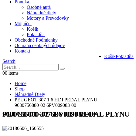
Ponuka
Osobné autá
Náhradné diely
Motory a Prevodovky
Môj účet
Košík
Pokladňa
Obchodné Podmienky
Ochrana osobných údajov
Kontakt
Košík
Pokladňa
Search
0
0 items
Home
Shop
Náhradné Diely
PEUGEOT 307 1.6 HDI PEDAL PLYNU
9680756880-02 6PV009083-00
PEUGEOT 307 1.6 HDI PEDAL PLYNU 9680756880-02 6PV009083-00