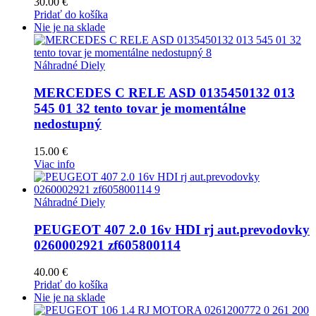
30.00
€
Pridať do košíka
Nie je na sklade
Náhradné Diely
MERCEDES C RELE ASD 0135450132 013
545 01 32 tento tovar je momentálne
nedostupný
15.00
€
Viac info
Náhradné Diely
PEUGEOT 407 2.0 16v HDI rj aut.prevodovky
0260002921 zf605800114
40.00
€
Pridať do košíka
Nie je na sklade