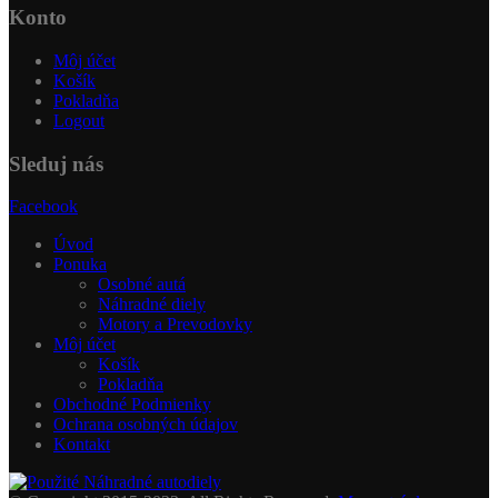
Konto
Môj účet
Košík
Pokladňa
Logout
Sleduj nás
Facebook
Úvod
Ponuka
Osobné autá
Náhradné diely
Motory a Prevodovky
Môj účet
Košík
Pokladňa
Obchodné Podmienky
Ochrana osobných údajov
Kontakt