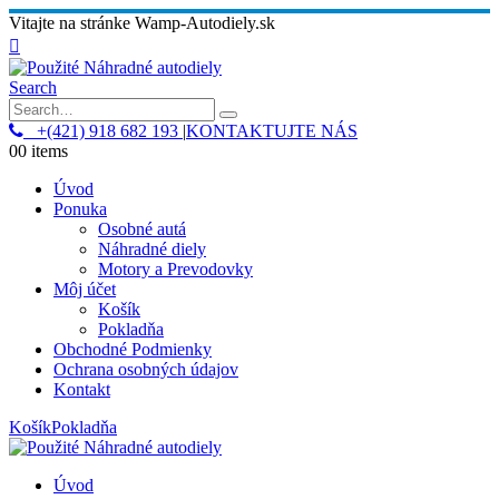
Vitajte na stránke Wamp-Autodiely.sk
Search
+(421) 918 682 193
|
KONTAKTUJTE NÁS
0
0 items
Úvod
Ponuka
Osobné autá
Náhradné diely
Motory a Prevodovky
Môj účet
Košík
Pokladňa
Obchodné Podmienky
Ochrana osobných údajov
Kontakt
Košík
Pokladňa
Úvod