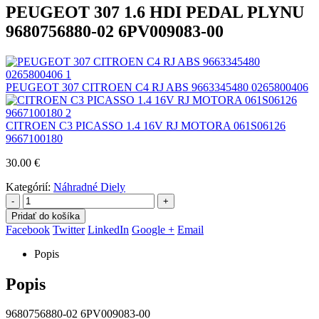
PEUGEOT 307 1.6 HDI PEDAL PLYNU
9680756880-02 6PV009083-00
PEUGEOT 307 CITROEN C4 RJ ABS 9663345480 0265800406
CITROEN C3 PICASSO 1.4 16V RJ MOTORA 061S06126
9667100180
30.00
€
Kategórií:
Náhradné Diely
-
+
Pridať do košíka
Facebook
Twitter
LinkedIn
Google +
Email
Popis
Popis
9680756880-02 6PV009083-00