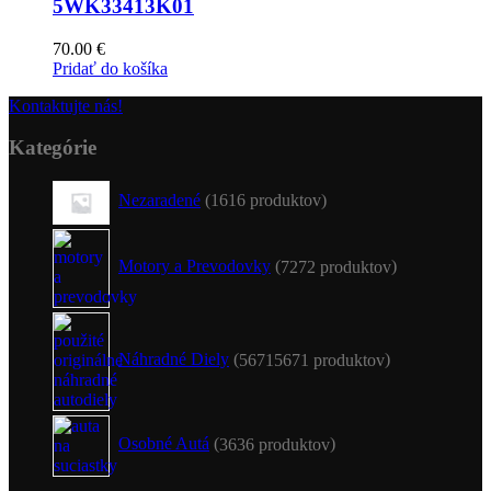
5WK33413K01
70.00
€
Pridať do košíka
Kontaktujte nás!
Kategórie
Nezaradené
16
16 produktov
Motory a Prevodovky
72
72 produktov
Náhradné Diely
5671
5671 produktov
Osobné Autá
36
36 produktov