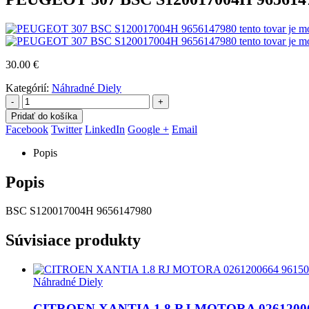
30.00
€
Kategórií:
Náhradné Diely
-
+
Pridať do košíka
Facebook
Twitter
LinkedIn
Google +
Email
Popis
Popis
BSC S120017004H 9656147980
Súvisiace produkty
Náhradné Diely
CITROEN XANTIA 1.8 RJ MOTORA 02612006