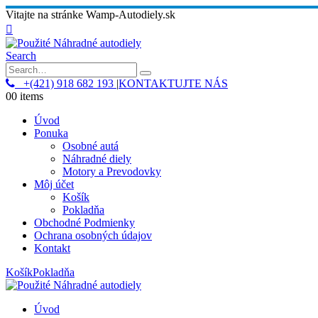
Vitajte na stránke Wamp-Autodiely.sk
Search
+(421) 918 682 193
|
KONTAKTUJTE NÁS
0
0 items
Úvod
Ponuka
Osobné autá
Náhradné diely
Motory a Prevodovky
Môj účet
Košík
Pokladňa
Obchodné Podmienky
Ochrana osobných údajov
Kontakt
Košík
Pokladňa
Úvod