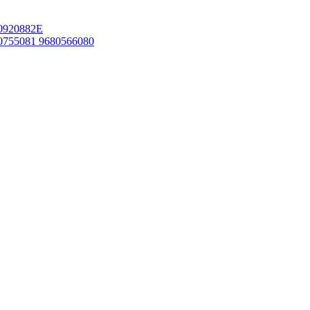
920882E
755081 9680566080