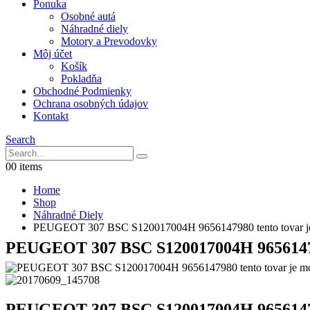
Ponuka
Osobné autá
Náhradné diely
Motory a Prevodovky
Môj účet
Košík
Pokladňa
Obchodné Podmienky
Ochrana osobných údajov
Kontakt
Search
0
0 items
Home
Shop
Náhradné Diely
PEUGEOT 307 BSC S120017004H 9656147980 tento tovar je
PEUGEOT 307 BSC S120017004H 965614798
PEUGEOT 307 BSC S120017004H 965614798