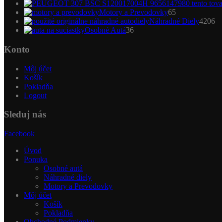
65
Motory a Prevodovky
65
produktov
4
Náhradné Diely
4206
36
pr
Osobné Autá
36
produktov
Konto
Môj účet
Košík
Pokladňa
Logout
Sleduj nás
Facebook
Úvod
Ponuka
Osobné autá
Náhradné diely
Motory a Prevodovky
Môj účet
Košík
Pokladňa
Obchodné Podmienky