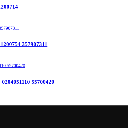
200714
200754 357907311
204051110 55700420