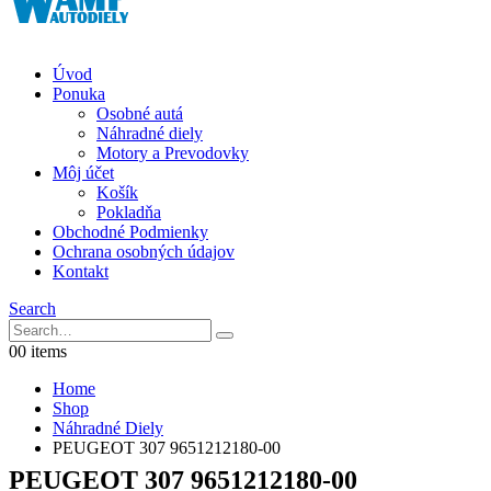
Úvod
Ponuka
Osobné autá
Náhradné diely
Motory a Prevodovky
Môj účet
Košík
Pokladňa
Obchodné Podmienky
Ochrana osobných údajov
Kontakt
Search
0
0 items
Home
Shop
Náhradné Diely
PEUGEOT 307 9651212180-00
PEUGEOT 307 9651212180-00