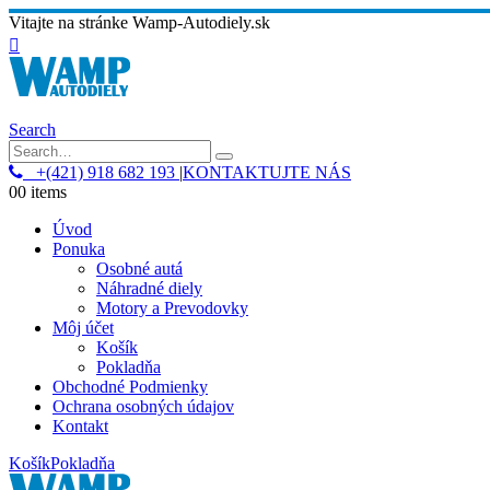
Vitajte na stránke Wamp-Autodiely.sk
Search
+(421) 918 682 193
|
KONTAKTUJTE NÁS
0
0 items
Úvod
Ponuka
Osobné autá
Náhradné diely
Motory a Prevodovky
Môj účet
Košík
Pokladňa
Obchodné Podmienky
Ochrana osobných údajov
Kontakt
Košík
Pokladňa