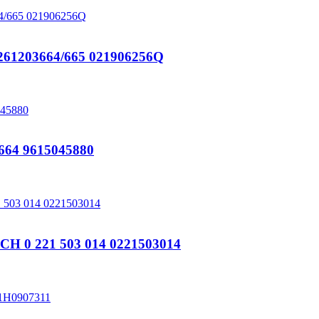
203664/665 021906256Q
64 9615045880
 0 221 503 014 0221503014