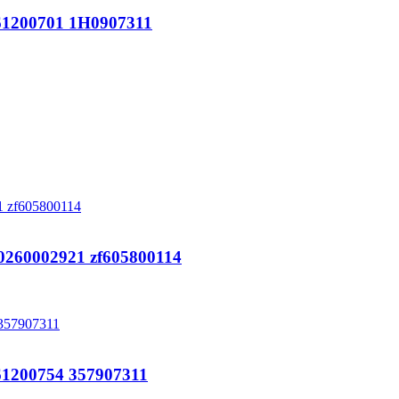
200701 1H0907311
0260002921 zf605800114
200754 357907311