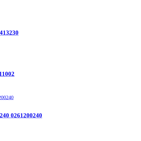
413230
11002
240 0261200240