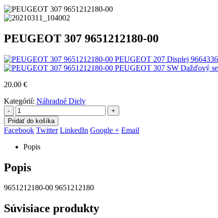
PEUGEOT 307 9651212180-00
PEUGEOT 207 Displej 966433628
PEUGEOT 307 SW Dažďový sen
20.00
€
Kategórií:
Náhradné Diely
-
+
Pridať do košíka
Facebook
Twitter
LinkedIn
Google +
Email
Popis
Popis
9651212180-00 9651212180
Súvisiace produkty