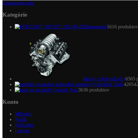
Kontaktujte nás!
Kategórie
Nezaradené
16
16 produktov
Motory a Prevodovky
65
65 
Náhradné Diely
4205
4
Osobné Autá
36
36 produktov
Konto
Môj účet
Košík
Pokladňa
Logout