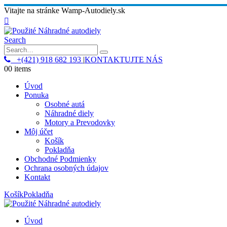
Vitajte na stránke Wamp-Autodiely.sk
Search
+(421) 918 682 193
|
KONTAKTUJTE NÁS
0
0 items
Úvod
Ponuka
Osobné autá
Náhradné diely
Motory a Prevodovky
Môj účet
Košík
Pokladňa
Obchodné Podmienky
Ochrana osobných údajov
Kontakt
Košík
Pokladňa
Úvod