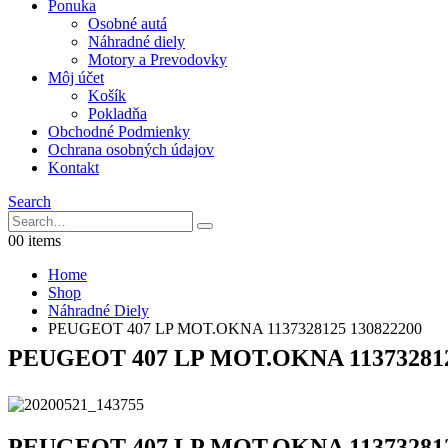
Ponuka
Osobné autá
Náhradné diely
Motory a Prevodovky
Môj účet
Košík
Pokladňa
Obchodné Podmienky
Ochrana osobných údajov
Kontakt
Search
0
0 items
Home
Shop
Náhradné Diely
PEUGEOT 407 LP MOT.OKNA 1137328125 130822200
PEUGEOT 407 LP MOT.OKNA 113732812
PEUGEOT 407 LP MOT.OKNA 113732812