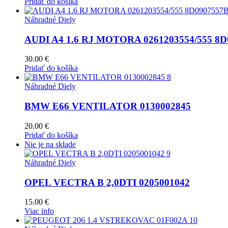
Pridať do košíka
Náhradné Diely
AUDI A4 1.6 RJ MOTORA 0261203554/555 8D
30.00
€
Pridať do košíka
Náhradné Diely
BMW E66 VENTILATOR 0130002845
20.00
€
Pridať do košíka
Nie je na sklade
Náhradné Diely
OPEL VECTRA B 2,0DTI 0205001042
15.00
€
Viac info