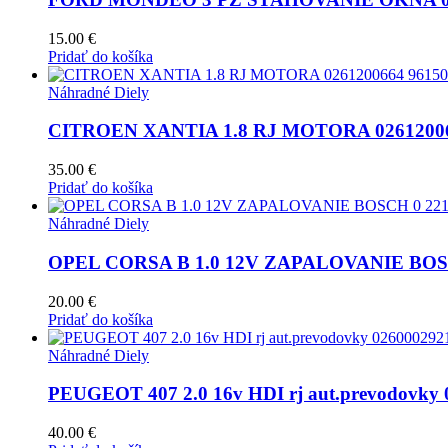
15.00
€
Pridať do košíka
Náhradné Diely
CITROEN XANTIA 1.8 RJ MOTORA 02612006
35.00
€
Pridať do košíka
Náhradné Diely
OPEL CORSA B 1.0 12V ZAPALOVANIE BOSCH
20.00
€
Pridať do košíka
Náhradné Diely
PEUGEOT 407 2.0 16v HDI rj aut.prevodovky 
40.00
€