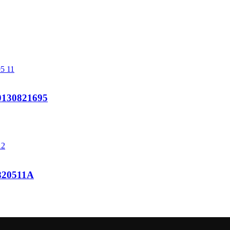
130821695
820511A