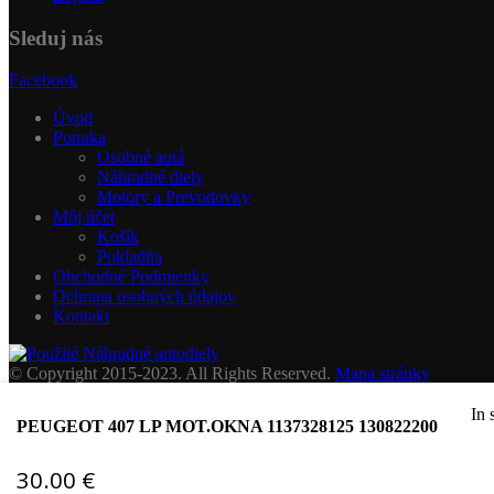
Sleduj nás
Facebook
Úvod
Ponuka
Osobné autá
Náhradné diely
Motory a Prevodovky
Môj účet
Košík
Pokladňa
Obchodné Podmienky
Ochrana osobných údajov
Kontakt
© Copyright 2015-2023. All Rights Reserved.
Mapa stránky
bol pridaný do vášho košíka.
In 
Pokladňa
View Cart
PEUGEOT 407 LP MOT.OKNA 1137328125 130822200
Pre váš pohodlnejší nákup používame súbory cookies.
Viac informácií
30.00
€
Súhlasím