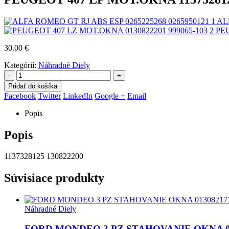
AL
PEU
30.00
€
Kategórií:
Náhradné Diely
-
+
Pridať do košíka
Facebook
Twitter
LinkedIn
Google +
Email
Popis
Popis
1137328125 130822200
Súvisiace produkty
Náhradné Diely
FORD MONDEO 3 PZ STAHOVANIE OKNA 0130