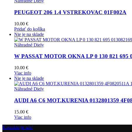
Náhradné Diely
PEUGEOT 206 1.4 VSTREKOVAC 01F002A
10.00
€
Pridať do košíka
Nie je na sklade
Náhradné Diely
W PASSAT MOTOR OKNA LP 0 130 821 695 0
10.00
€
Viac info
Nie je na sklade
Náhradné Diely
AUDI A6 C6 MOT.KURENIA 0132801359 4F0
15.00
€
Viac info
Kontaktujte nás!