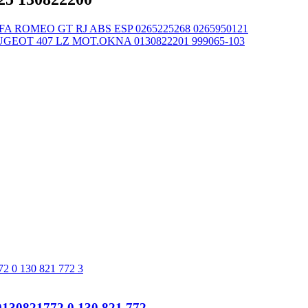
FA ROMEO GT RJ ABS ESP 0265225268 0265950121
GEOT 407 LZ MOT.OKNA 0130822201 999065-103
821772 0 130 821 772