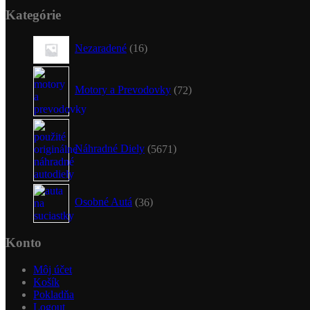
Kategórie
16
Nezaradené
16
produktov
72
produktov
Motory a Prevodovky
72
5671
produktov
Náhradné Diely
5671
36
produktov
Osobné Autá
36
Konto
Môj účet
Košík
Pokladňa
Logout