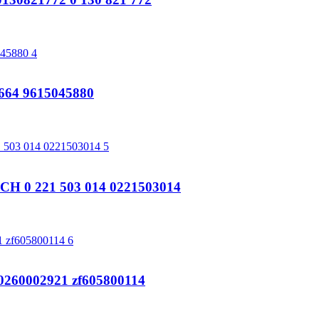
64 9615045880
 0 221 503 014 0221503014
0260002921 zf605800114