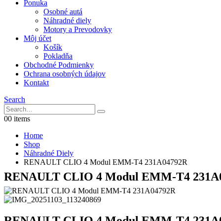
Ponuka
Osobné autá
Náhradné diely
Motory a Prevodovky
Môj účet
Košík
Pokladňa
Obchodné Podmienky
Ochrana osobných údajov
Kontakt
Search
0
0 items
Home
Shop
Náhradné Diely
RENAULT CLIO 4 Modul EMM-T4 231A04792R
RENAULT CLIO 4 Modul EMM-T4 231A
RENAULT CLIO 4 Modul EMM-T4 231A