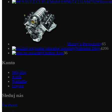
Nezara
65
pro
Motory a Prevodovky
65
4
Náhradné Diely
4206
36
pr
Osobné Autá
36
produktov
Konto
Môj účet
Košík
Pokladňa
Logout
Sleduj nás
Facebook