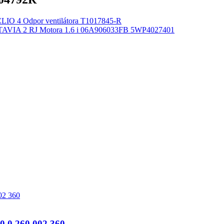
O 4 Odpor ventilátora T1017845-R
VIA 2 RJ Motora 1.6 i 06A906033FB 5WP4027401
0 260 002 360