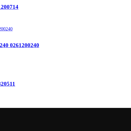
200714
240 0261200240
20511