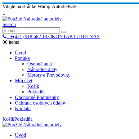
Vitajte na stránke Wamp-Autodiely.sk
Search
+(421) 918 682 193
|
KONTAKTUJTE NÁS
0
0 items
Úvod
Ponuka
Osobné autá
Náhradné diely
Motory a Prevodovky
Môj účet
Košík
Pokladňa
Obchodné Podmienky
Ochrana osobných údajov
Kontakt
Košík
Pokladňa
Úvod