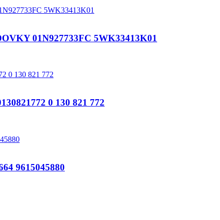
OVKY 01N927733FC 5WK33413K01
821772 0 130 821 772
64 9615045880