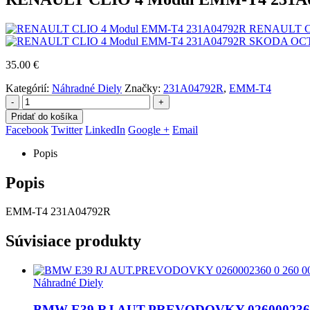
RENAULT CLI
SKODA OCTA
35.00
€
Kategórií:
Náhradné Diely
Značky:
231A04792R
,
EMM-T4
-
+
Pridať do košíka
Facebook
Twitter
LinkedIn
Google +
Email
Popis
Popis
EMM-T4 231A04792R
Súvisiace produkty
Náhradné Diely
BMW E39 RJ AUT.PREVODOVKY 0260002360 