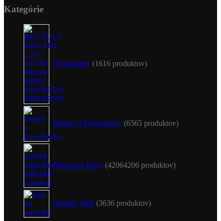
Kategórie
Nezaradené
16
16 produktov
Motory a Prevodovky
65
65 produktov
Náhradné Diely
4206
4206 produktov
Osobné Autá
36
36 produktov