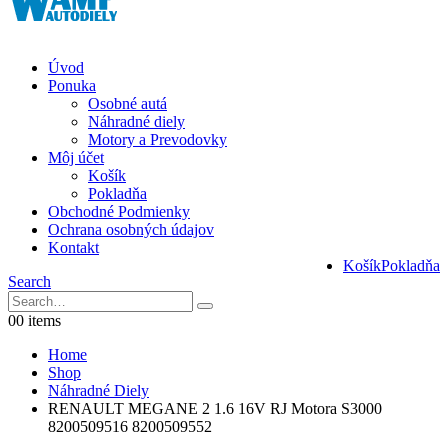
Úvod
Ponuka
Osobné autá
Náhradné diely
Motory a Prevodovky
Môj účet
Košík
Pokladňa
Obchodné Podmienky
Ochrana osobných údajov
Kontakt
Košík
Pokladňa
Search
0
0 items
Home
Shop
Náhradné Diely
RENAULT MEGANE 2 1.6 16V RJ Motora S3000
8200509516 8200509552