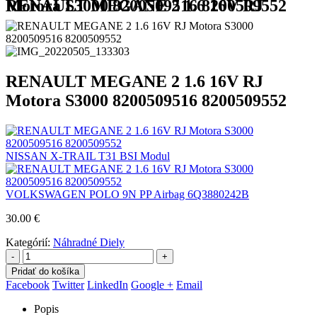
RENAULT MEGANE 2 1.6 16V RJ Motora S3000 8200509516 8200509552
RENAULT MEGANE 2 1.6 16V RJ
Motora S3000 8200509516 8200509552
NISSAN X-TRAIL T31 BSI Modul
VOLKSWAGEN POLO 9N PP Airbag 6Q3880242B
30.00
€
Kategórií:
Náhradné Diely
-
+
Pridať do košíka
Facebook
Twitter
LinkedIn
Google +
Email
Popis