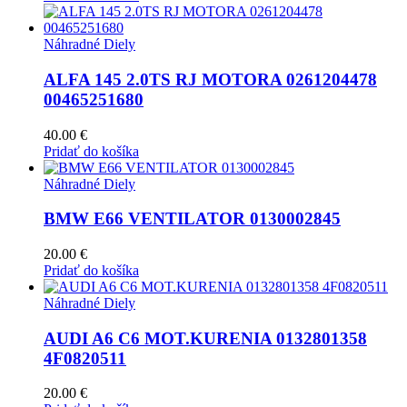
Náhradné Diely
ALFA 145 2.0TS RJ MOTORA 0261204478
00465251680
40.00
€
Pridať do košíka
Náhradné Diely
BMW E66 VENTILATOR 0130002845
20.00
€
Pridať do košíka
Náhradné Diely
AUDI A6 C6 MOT.KURENIA 0132801358
4F0820511
20.00
€