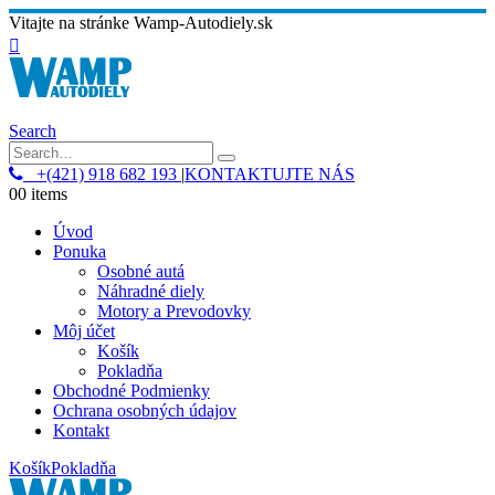
Vitajte na stránke Wamp-Autodiely.sk
Search
+(421) 918 682 193
|
KONTAKTUJTE NÁS
0
0 items
Úvod
Ponuka
Osobné autá
Náhradné diely
Motory a Prevodovky
Môj účet
Košík
Pokladňa
Obchodné Podmienky
Ochrana osobných údajov
Kontakt
Košík
Pokladňa