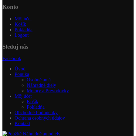
Konto
Môj účet
Košík
Pokladňa
Logout
Sleduj nás
Facebook
Úvod
Ponuka
Osobné autá
Náhradné diely
Motory a Prevodovky
Môj účet
Košík
Pokladňa
Obchodné Podmienky
Ochrana osobných údajov
Kontakt