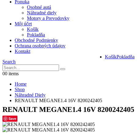
Ponuka
Osobné autá
Náhradné diely
Motory a Prevodovky
Môj účet
Košík
Pokladňa
Obchodné Podmienky
Ochrana osobných údajov
Kontakt
Košík
Pokladňa
Search
0
0 items
Home
Shop
Náhradné Diely
RENAULT MEGANE1.4 16V 8200242405
RENAULT MEGANE1.4 16V 8200242405
Save