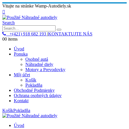
Vitajte na stránke Wamp-Autodiely.sk
Search
+(421) 918 682 193
|
KONTAKTUJTE NÁS
0
0 items
Úvod
Ponuka
Osobné autá
Náhradné diely
Motory a Prevodovky
Môj účet
Košík
Pokladňa
Obchodné Podmienky
Ochrana osobných údajov
Kontakt
Košík
Pokladňa
Úvod