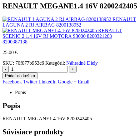
RENAULT MEGANE1.4 16V 8200242405
RENAULT
LAGUNA 2 RJ AIRBAG 8200138952
RENAULT
SCENIC 2 1.4 16V RJ MOTORA S3000 8200321263
8200387138
25.00
€
SKU:
70f077b953c6
Kategórií:
Náhradné Diely
-
+
Pridať do košíka
Facebook
Twitter
LinkedIn
Google +
Email
Popis
Popis
RENAULT MEGANE1.4 16V 8200242405
Súvisiace produkty