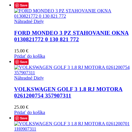
Save
Náhradné Diely
FORD MONDEO 3 PZ STAHOVANIE OKNA
0130821772 0 130 821 772
15.00
€
Pridať do košíka
Save
Náhradné Diely
VOLKSWAGEN GOLF 3 1.8 RJ MOTORA
0261200754 357907311
25.00
€
Pridať do košíka
Save