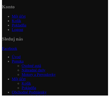
Konto
Môj účet
Košík
Pokladňa
Logout
Sleduj nás
Facebook
Úvod
Ponuka
Osobné autá
Náhradné diely
Motory a Prevodovky
Môj účet
Košík
Pokladňa
Obchodné Podmienky
Ochrana osobných údajov
Kontakt