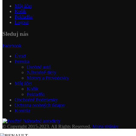
Môj účet
Košík
Pokladňa
Logout
Sleduj nás
Facebook
Úvod
Ponuka
Osobné autá
Náhradné diely
Motory a Prevodovky
Môj účet
Košík
Pokladňa
Obchodné Podmienky
Ochrana osobných údajov
Kontakt
© Copyright 2015-2023. All Rights Reserved.
Mapa stránky
bol pridaný do vášho košíka.