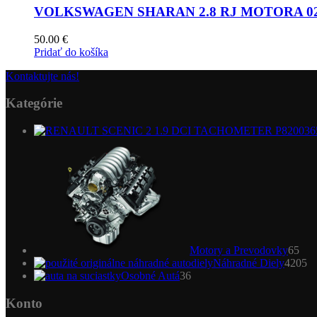
VOLKSWAGEN SHARAN 2.8 RJ MOTORA 0261
50.00
€
Pridať do košíka
Kontaktujte nás!
Kategórie
65
pro
Motory a Prevodovky
65
4
Náhradné Diely
4205
36
pr
Osobné Autá
36
produktov
Konto