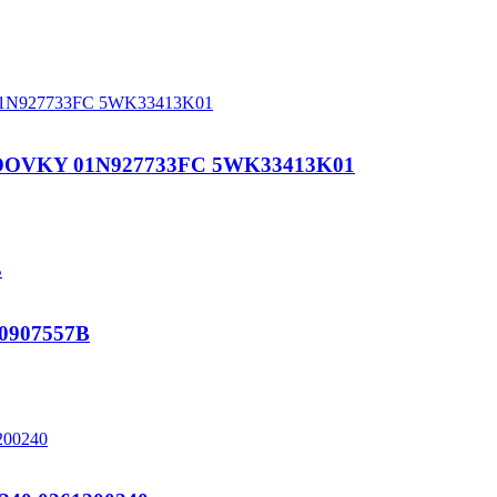
OVKY 01N927733FC 5WK33413K01
0907557B