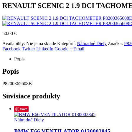
RENAULT SCENIC 2 1.9 DCI TACHOME
50.00
€
Availability:
Nie je na sklade
Kategórií:
Náhradné Diely
Značka:
P82
Facebook
Twitter
LinkedIn
Google +
Email
Popis
Popis
P8200365608B
Súvisiace produkty
Save
Náhradné Diely
BMW E66 VENTILATOR 0130002845