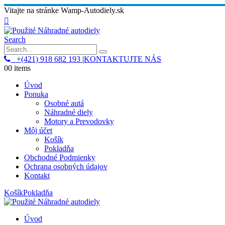
Vitajte na stránke Wamp-Autodiely.sk
Search
+(421) 918 682 193
|
KONTAKTUJTE NÁS
0
0 items
Úvod
Ponuka
Osobné autá
Náhradné diely
Motory a Prevodovky
Môj účet
Košík
Pokladňa
Obchodné Podmienky
Ochrana osobných údajov
Kontakt
Košík
Pokladňa
Úvod