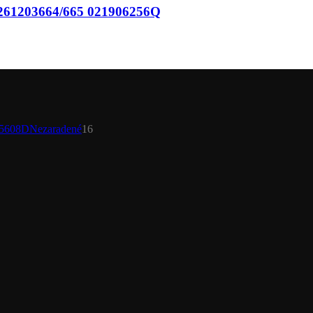
203664/665 021906256Q
16
Nezaradené
16
produktov
duktov
205
oduktov