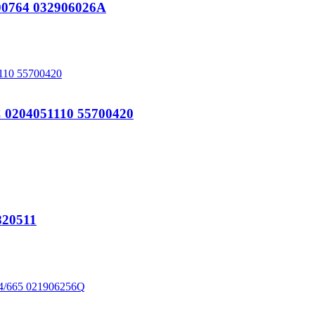
764 032906026A
204051110 55700420
20511