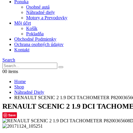
Ponuka
Osobné autá
Náhradné diely
Motory a Prevodovky
Môj účet
Košík
Pokladňa
Obchodné Podmienky
Ochrana osobných údajov
Kontakt
Search
0
0 items
Home
Shop
Náhradné Diely
RENAULT SCENIC 2 1.9 DCI TACHOMETER P82003656
RENAULT SCENIC 2 1.9 DCI TACHOME
Save