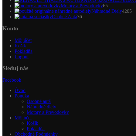
65
Motory a Prevodovky
65
produktov
4
Náhradné Diely
4205
36
pr
Osobné Autá
36
produktov
Konto
Môj účet
Košík
Pokladňa
Logout
Sleduj nás
Facebook
Úvod
Ponuka
Osobné autá
Náhradné diely
Motory a Prevodovky
Môj účet
Košík
Pokladňa
Obchodné Podmienky