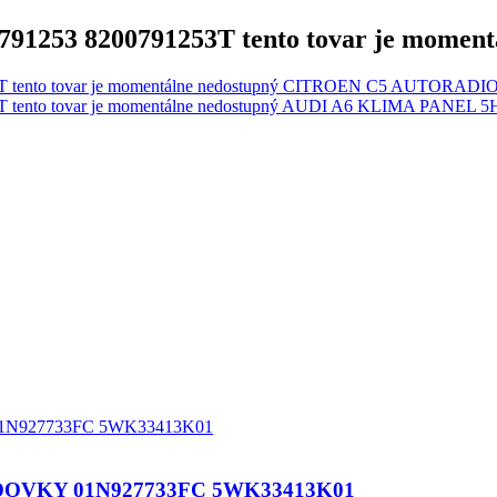
53 8200791253T tento tovar je momentá
CITROEN C5 AUTORADIO 963
AUDI A6 KLIMA PANEL 5H
OVKY 01N927733FC 5WK33413K01