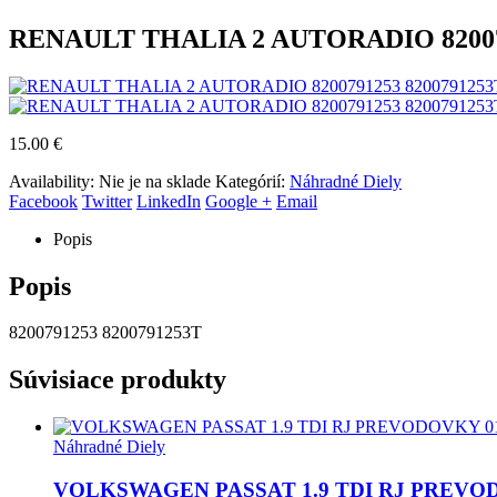
RENAULT THALIA 2 AUTORADIO 82007912
15.00
€
Availability:
Nie je na sklade
Kategórií:
Náhradné Diely
Facebook
Twitter
LinkedIn
Google +
Email
Popis
Popis
8200791253 8200791253T
Súvisiace produkty
Náhradné Diely
VOLKSWAGEN PASSAT 1.9 TDI RJ PREVOD