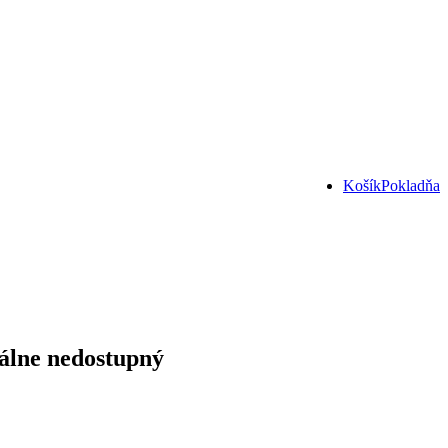
Košík
Pokladňa
lne nedostupný