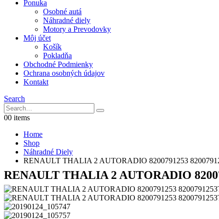
Ponuka
Osobné autá
Náhradné diely
Motory a Prevodovky
Môj účet
Košík
Pokladňa
Obchodné Podmienky
Ochrana osobných údajov
Kontakt
Search
0
0 items
Home
Shop
Náhradné Diely
RENAULT THALIA 2 AUTORADIO 8200791253 8200791253T 
RENAULT THALIA 2 AUTORADIO 82007912