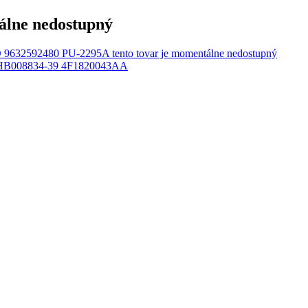
lne nedostupný
2592480 PU-2295A tento tovar je momentálne nedostupný
B008834-39 4F1820043AA