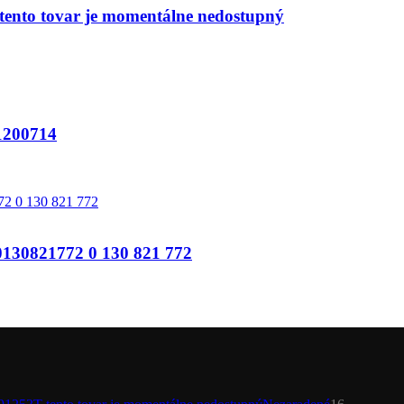
nto tovar je momentálne nedostupný
200714
821772 0 130 821 772
16