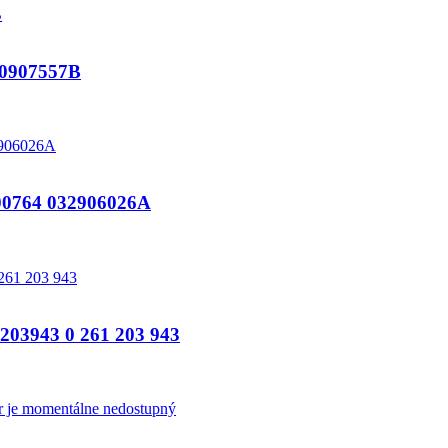
0907557B
764 032906026A
3943 0 261 203 943