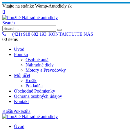
Vitajte na stránke Wamp-Autodiely.sk
Search
+(421) 918 682 193
|
KONTAKTUJTE NÁS
0
0 items
Úvod
Ponuka
Osobné autá
Náhradné diely
Motory a Prevodovky
Môj účet
Košík
Pokladňa
Obchodné Podmienky
Ochrana osobných údajov
Kontakt
Košík
Pokladňa
Úvod