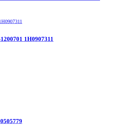
200701 1H0907311
0505779