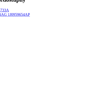
5733A
AG 1J0959654AP