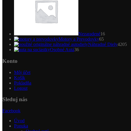
Nezaradené
16
65
Motory a Prevodovky
65
produktov
4
Náhradné Diely
4205
36
pr
Osobné Autá
36
produktov
Konto
Môj účet
Košík
Pokladňa
Logout
Sleduj nás
Facebook
Úvod
Ponuka