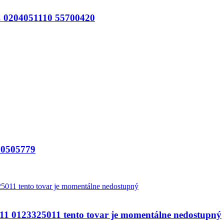
204051110 55700420
0505779
123325011 tento tovar je momentálne nedostupný