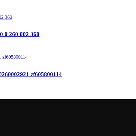
0 260 002 360
0260002921 zf605800114