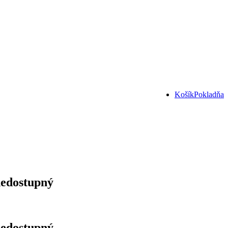
Košík
Pokladňa
edostupný
edostupný