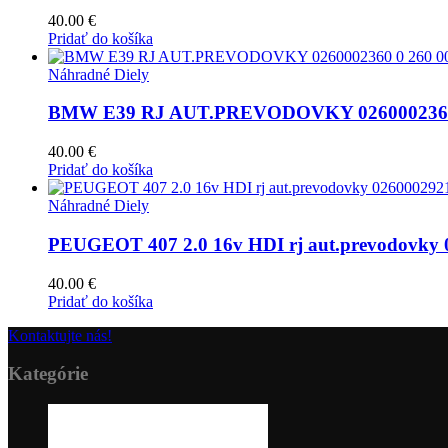
40.00
€
Pridať do košíka
Náhradné Diely
BMW E39 RJ AUT.PREVODOVKY 0260002360 
40.00
€
Pridať do košíka
Náhradné Diely
PEUGEOT 407 2.0 16v HDI rj aut.prevodovky 
40.00
€
Pridať do košíka
Kontaktujte nás!
Kategórie
16
produktov