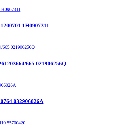
200701 1H0907311
203664/665 021906256Q
764 032906026A