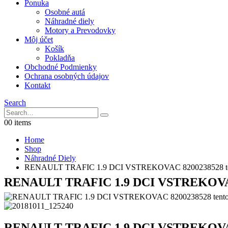
Ponuka
Osobné autá
Náhradné diely
Motory a Prevodovky
Môj účet
Košík
Pokladňa
Obchodné Podmienky
Ochrana osobných údajov
Kontakt
Search
0
0 items
Home
Shop
Náhradné Diely
RENAULT TRAFIC 1.9 DCI VSTREKOVAC 8200238528 tento 
RENAULT TRAFIC 1.9 DCI VSTREKOVAC 8
RENAULT TRAFIC 1.9 DCI VSTREKOVAC 8