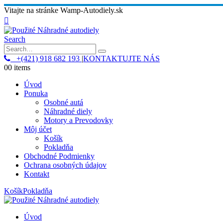
Vitajte na stránke Wamp-Autodiely.sk
Search
+(421) 918 682 193
|
KONTAKTUJTE NÁS
0
0 items
Úvod
Ponuka
Osobné autá
Náhradné diely
Motory a Prevodovky
Môj účet
Košík
Pokladňa
Obchodné Podmienky
Ochrana osobných údajov
Kontakt
Košík
Pokladňa
Úvod