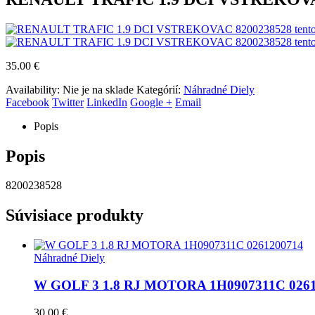
35.00
€
Availability:
Nie je na sklade
Kategórií:
Náhradné Diely
Facebook
Twitter
LinkedIn
Google +
Email
Popis
Popis
8200238528
Súvisiace produkty
Náhradné Diely
W GOLF 3 1.8 RJ MOTORA 1H0907311C 0261
30.00
€