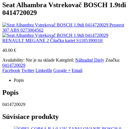
Seat Alhambra Vstrekovač BOSCH 1.9tdi
0414720029
Peugeot
307 ABS 0273004562
RENAULT MEGANE 2 Čítačka kariet S118539001H
40.00
€
Availability:
Nie je na sklade
Kategórií:
Náhradné Diely
Značka:
0414720029
Facebook
Twitter
LinkedIn
Google +
Email
Popis
Popis
0414720029
Súvisiace produkty