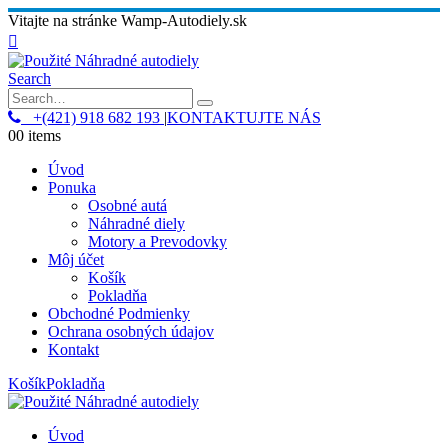
Vitajte na stránke Wamp-Autodiely.sk
Search
+(421) 918 682 193
|
KONTAKTUJTE NÁS
0
0 items
Úvod
Ponuka
Osobné autá
Náhradné diely
Motory a Prevodovky
Môj účet
Košík
Pokladňa
Obchodné Podmienky
Ochrana osobných údajov
Kontakt
Košík
Pokladňa
Úvod