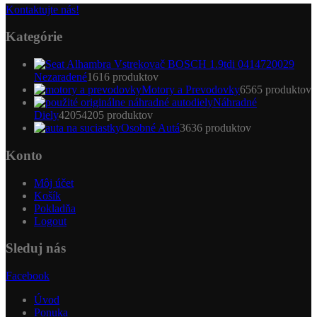
Kontaktujte nás!
Kategórie
Nezaradené
16
16 produktov
Motory a Prevodovky
65
65 produktov
Náhradné
Diely
4205
4205 produktov
Osobné Autá
36
36 produktov
Konto
Môj účet
Košík
Pokladňa
Logout
Sleduj nás
Facebook
Úvod
Ponuka