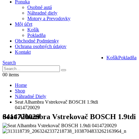
Ponuka
Osobné autá
Náhradné diely
Motory a Prevodovky
Môj účet
Košík
Pokladňa
Obchodné Podmienky
Ochrana osobných údajov
Kontakt
Košík
Pokladňa
Search
0
0 items
Home
Shop
Náhradné Diely
Seat Alhambra Vstrekovač BOSCH 1.9tdi
0414720029
Seat Alhambra Vstrekovač BOSCH 1.9tdi 0414720029