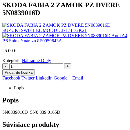
SKODA FABIA 2 ZAMOK PZ DVERE
5N0839016D
SUZUKI SWIFT EL MODUL 37171-72K21
Audi A4
B6 Snímač nárazu 8E0959643A
25.00
€
Kategórií:
Náhradné Diely
-
+
Pridať do košíka
Facebook
Twitter
LinkedIn
Google +
Email
Popis
Popis
5N0839016D 5N0 839 0165D
Súvisiace produkty