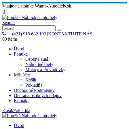
Vitajte na stránke Wamp-Autodiely.sk
Search
+(421) 918 682 193
|
KONTAKTUJTE NÁS
0
0 items
Úvod
Ponuka
Osobné autá
Náhradné diely
Motory a Prevodovky
Môj účet
Košík
Pokladňa
Obchodné Podmienky
Ochrana osobných údajov
Kontakt
Košík
Pokladňa
Úvod