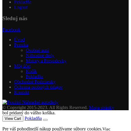
Pokladňa
Logout
Sleduj nás
Facebook
Úvod
Ponuka
Osobné autá
Náhradné diely
Motory a Prevodovky
Môj účet
Košík
Pokladňa
Obchodné Podmienky
Ochrana osobných údajov
Kontakt
© Copyright 2015-2023. All Rights Reserved.
Mapa stránky
bol pridaný do vášho košíka.
Pokladňa
View Cart
Pre váš pohodlnejší nákup používame súbory cookies.
Viac