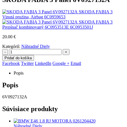
SKODA FABIA 3
Vinutá prużina, Airbag 6C0959653
SKODA FABIA 3
Prepínač kombinovaný 6C0953513E 6C0953501J
20.00
€
Kategórií:
Náhradné Diely
-
+
Pridať do košíka
Facebook
Twitter
LinkedIn
Google +
Email
Popis
Popis
6V0927132A
Súvisiace produkty
Náhradné Diely