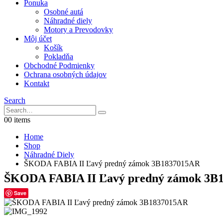
Ponuka
Osobné autá
Náhradné diely
Motory a Prevodovky
Môj účet
Košík
Pokladňa
Obchodné Podmienky
Ochrana osobných údajov
Kontakt
Search
0
0 items
Home
Shop
Náhradné Diely
ŠKODA FABIA II Ľavý predný zámok 3B1837015AR
ŠKODA FABIA II Ľavý predný zámok 3B
Save