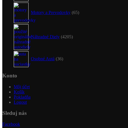
65
produktov
Motory a Prevodovky
65
4205
produktov
Náhradné Diely
4205
36
produktov
Osobné Autá
36
Konto
Môj účet
Košík
Pokladňa
Logout
Sleduj nás
Facebook