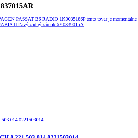
1837015AR
EN PASSAT B6 RADIO 1K0035186P tento tovar je momentálne 
BIA II Ľavý zadný zámok 6Y0839015A
 0 221 503 014 0221503014