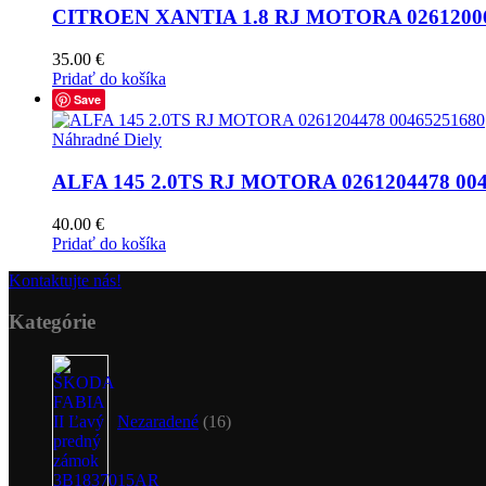
CITROEN XANTIA 1.8 RJ MOTORA 02612006
35.00
€
Pridať do košíka
Save
Náhradné Diely
ALFA 145 2.0TS RJ MOTORA 0261204478 004
40.00
€
Pridať do košíka
Kontaktujte nás!
Kategórie
16
produktov
Nezaradené
16