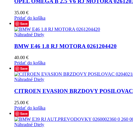
OPEL OMEGA B 2.5 V6 RJ MOTORA 0261203
35.00
€
Pridať do košíka
Save
Náhradné Diely
BMW E46 1.8 RJ MOTORA 0261204420
40.00
€
Pridať do košíka
Save
Náhradné Diely
CITROEN EVASION BRZDOVY POSILOVAC 
25.00
€
Pridať do košíka
Save
Náhradné Diely