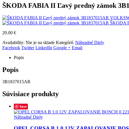
ŠKODA FABIA II Ľavý predný zámok 3B
VOLKSWAG
ŠKODA FA
20.00
€
Availability:
Nie je na sklade
Kategórií:
Náhradné Diely
Facebook
Twitter
LinkedIn
Google +
Email
Popis
Popis
3B1837015AR
Súvisiace produkty
Save
Náhradné Diely
OPEL CORSA B 1.0 12V ZAPALOVANIE BOSCH