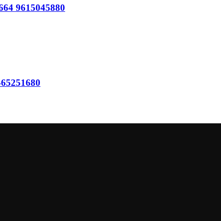
64 9615045880
65251680