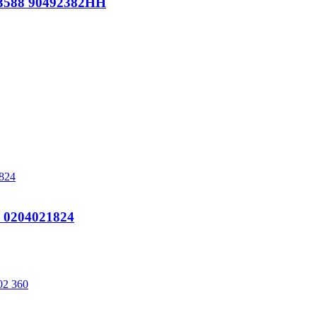
588 90492382HH
0204021824