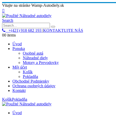
Vitajte na stránke Wamp-Autodiely.sk
Search
+(421) 918 682 193
|
KONTAKTUJTE NÁS
0
0 items
Úvod
Ponuka
Osobné autá
Náhradné diely
Motory a Prevodovky
Môj účet
Košík
Pokladňa
Obchodné Podmienky
Ochrana osobných údajov
Kontakt
Košík
Pokladňa
Úvod