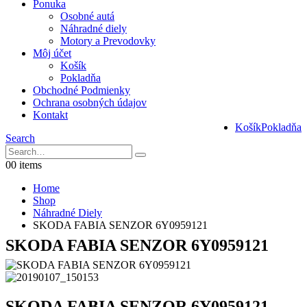
Ponuka
Osobné autá
Náhradné diely
Motory a Prevodovky
Môj účet
Košík
Pokladňa
Obchodné Podmienky
Ochrana osobných údajov
Kontakt
Košík
Pokladňa
Search
0
0 items
Home
Shop
Náhradné Diely
SKODA FABIA SENZOR 6Y0959121
SKODA FABIA SENZOR 6Y0959121
SKODA FABIA SENZOR 6Y0959121