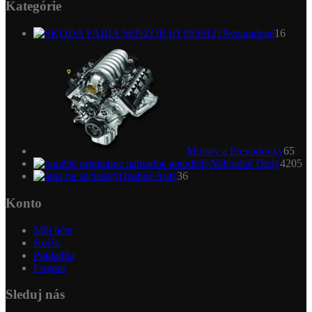
Kategórie
16
Nezaradené
16
produ
65
pro
Motory a Prevodovky
65
4
Náhradné Diely
4205
36
pr
Osobné Autá
36
produktov
Konto
Môj účet
Košík
Pokladňa
Logout
Sleduj nás