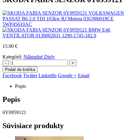
VOLKSWAGEN
PASSAT B6 2.0 TDI 103kw RJ Motora 03G906018CE
5WP45610AC
BMW E46
VENTILATOR 0130002831 1290-1745-182.9
15.00
€
Kategórií:
Náhradné Diely
-
+
Pridať do košíka
Facebook
Twitter
LinkedIn
Google +
Email
Popis
Popis
6Y0959121
Súvisiace produkty