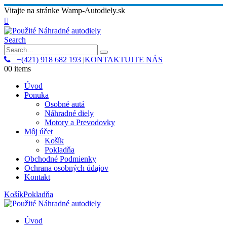
Vitajte na stránke Wamp-Autodiely.sk
Search
+(421) 918 682 193
|
KONTAKTUJTE NÁS
0
0 items
Úvod
Ponuka
Osobné autá
Náhradné diely
Motory a Prevodovky
Môj účet
Košík
Pokladňa
Obchodné Podmienky
Ochrana osobných údajov
Kontakt
Košík
Pokladňa
Úvod