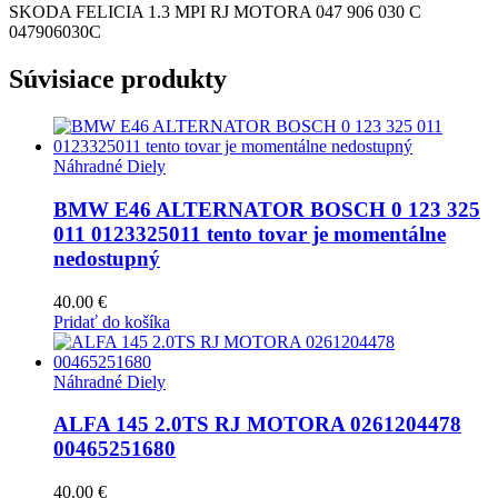
SKODA FELICIA 1.3 MPI RJ MOTORA 047 906 030 C
047906030C
Súvisiace produkty
Náhradné Diely
BMW E46 ALTERNATOR BOSCH 0 123 325
011 0123325011 tento tovar je momentálne
nedostupný
40.00
€
Pridať do košíka
Náhradné Diely
ALFA 145 2.0TS RJ MOTORA 0261204478
00465251680
40.00
€