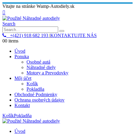
Vitajte na stránke Wamp-Autodiely.sk
Search
+(421) 918 682 193
|
KONTAKTUJTE NÁS
0
0 items
Úvod
Ponuka
Osobné autá
Náhradné diely
Motory a Prevodovky
Môj účet
Košík
Pokladňa
Obchodné Podmienky
Ochrana osobných údajov
Kontakt
Košík
Pokladňa
Úvod