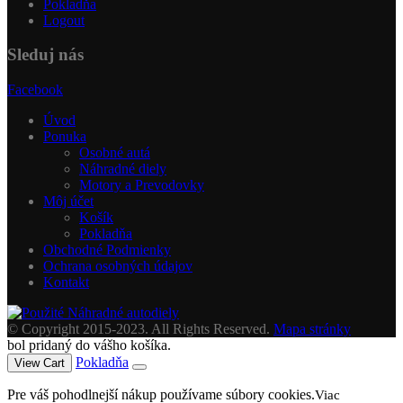
Pokladňa
Logout
Sleduj nás
Facebook
Úvod
Ponuka
Osobné autá
Náhradné diely
Motory a Prevodovky
Môj účet
Košík
Pokladňa
Obchodné Podmienky
Ochrana osobných údajov
Kontakt
© Copyright 2015-2023. All Rights Reserved.
Mapa stránky
bol pridaný do vášho košíka.
Pokladňa
View Cart
Pre váš pohodlnejší nákup používame súbory cookies.
Viac