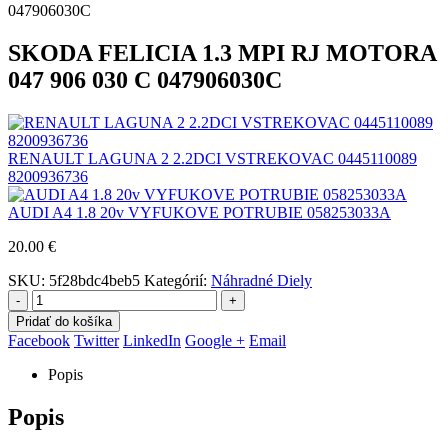
SKODA FELICIA 1.3 MPI RJ MOTORA
047 906 030 C 047906030C
RENAULT LAGUNA 2 2.2DCI VSTREKOVAC 0445110089
8200936736
AUDI A4 1.8 20v VYFUKOVE POTRUBIE 058253033A
20.00
€
SKU:
5f28bdc4beb5
Kategórií:
Náhradné Diely
-
+
Pridať do košíka
Facebook
Twitter
LinkedIn
Google +
Email
Popis
Popis