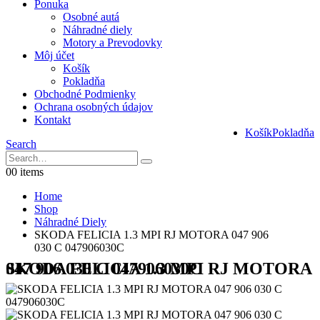
Ponuka
Osobné autá
Náhradné diely
Motory a Prevodovky
Môj účet
Košík
Pokladňa
Obchodné Podmienky
Ochrana osobných údajov
Kontakt
Košík
Pokladňa
Search
0
0 items
Home
Shop
Náhradné Diely
SKODA FELICIA 1.3 MPI RJ MOTORA 047 906
030 C 047906030C
SKODA FELICIA 1.3 MPI RJ MOTORA 047 906 030 C 047906030C