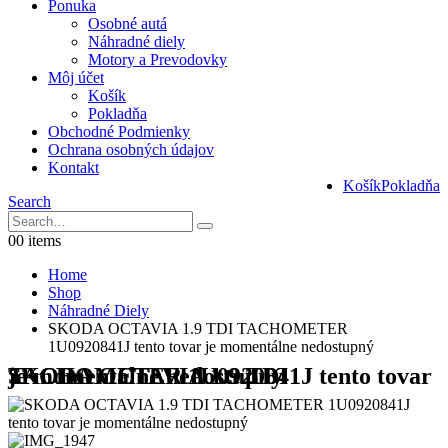
Ponuka
Osobné autá
Náhradné diely
Motory a Prevodovky
Môj účet
Košík
Pokladňa
Obchodné Podmienky
Ochrana osobných údajov
Kontakt
Košík
Pokladňa
Search
0
0 items
Home
Shop
Náhradné Diely
SKODA OCTAVIA 1.9 TDI TACHOMETER
1U0920841J tento tovar je momentálne nedostupný
SKODA OCTAVIA 1.9 TDI TACHOMETER 1U0920841J tento tovar je momentálne nedostupný