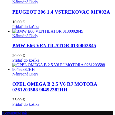
Náhradné Diely
PEUGEOT 206 1.4 VSTREKOVAC 01F002A
10.00
€
Pridať do košíka
Náhradné Diely
BMW E66 VENTILATOR 0130002845
20.00
€
Pridať do košíka
Náhradné Diely
OPEL OMEGA B 2.5 V6 RJ MOTORA
0261203588 90492382HH
35.00
€
Pridať do košíka
Kontaktujte nás!