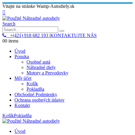
Vitajte na stránke Wamp-Autodiely.sk
Search
+(421) 918 682 193
|
KONTAKTUJTE NÁS
0
0 items
Úvod
Ponuka
Osobné autá
Náhradné diely
Motory a Prevodovky
Môj účet
Košík
Pokladňa
Obchodné Podmienky
Ochrana osobných údajov
Kontakt
Košík
Pokladňa
Úvod