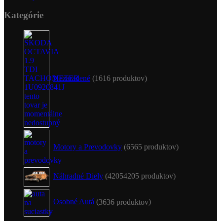
Kategórie
Nezaradené
16
16 produktov
Motory a Prevodovky
65
65 produktov
Náhradné Diely
4205
4205 produktov
Osobné Autá
36
36 produktov