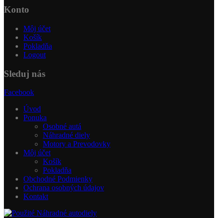
Konto
Môj účet
Košík
Pokladňa
Logout
Sleduj nás
Facebook
Úvod
Ponuka
Osobné autá
Náhradné diely
Motory a Prevodovky
Môj účet
Košík
Pokladňa
Obchodné Podmienky
Ochrana osobných údajov
Kontakt