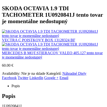
SKODA OCTAVIA 1.9 TDI
TACHOMETER 1U0920841J tento tovar
je momentálne nedostupný
VECTRA C POISTKOVY BOX 13128324 BF
MERCEDES B MOT.STIERACOV VALEO 405.127 tento tovar
je momentálne nedostupný
60.00
€
Availability:
Nie je na sklade
Kategórií:
Náhradné Diely
Facebook
Twitter
LinkedIn
Google +
Email
Popis
Popis
1U0920841J