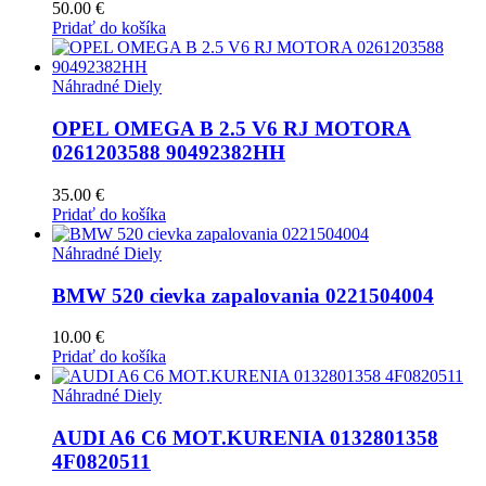
50.00
€
Pridať do košíka
Náhradné Diely
OPEL OMEGA B 2.5 V6 RJ MOTORA
0261203588 90492382HH
35.00
€
Pridať do košíka
Náhradné Diely
BMW 520 cievka zapalovania 0221504004
10.00
€
Pridať do košíka
Náhradné Diely
AUDI A6 C6 MOT.KURENIA 0132801358
4F0820511