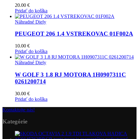
20.00
€
Pridať do košíka
Náhradné Diely
PEUGEOT 206 1.4 VSTREKOVAC 01F002A
10.00
€
Pridať do košíka
Náhradné Diely
W GOLF 3 1.8 RJ MOTORA 1H0907311C
0261200714
30.00
€
Pridať do košíka
Kontaktujte nás!
Kategórie