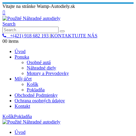
Vitajte na stránke Wamp-Autodiely.sk
Search
+(421) 918 682 193
|
KONTAKTUJTE NÁS
0
0 items
Úvod
Ponuka
Osobné autá
Náhradné diely
Motory a Prevodovky
Môj účet
Košík
Pokladňa
Obchodné Podmienky
Ochrana osobných údajov
Kontakt
Košík
Pokladňa
Úvod