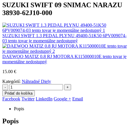
SUZUKI SWIFT 09 SNIMAC NARAZU
38930-62J10-000
SUZUKI SWIFT 1.3 PEDAL PLYNU 49400-51K50 6PV009074-
03 tento tovar je momentálne nedostupný
DAEWOO MATIZ 0.8 RJ MOTORA K115000010E tento tovar je
momentálne nedostupný
15.00
€
Kategórií:
Náhradné Diely
-
+
Pridať do košíka
Facebook
Twitter
LinkedIn
Google +
Email
Popis
Popis