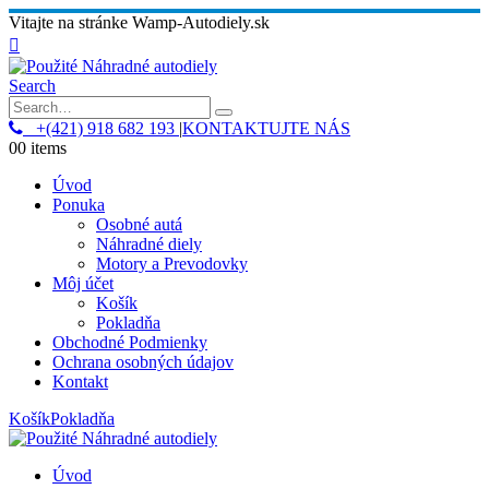
Vitajte na stránke Wamp-Autodiely.sk
Search
+(421) 918 682 193
|
KONTAKTUJTE NÁS
0
0 items
Úvod
Ponuka
Osobné autá
Náhradné diely
Motory a Prevodovky
Môj účet
Košík
Pokladňa
Obchodné Podmienky
Ochrana osobných údajov
Kontakt
Košík
Pokladňa
Úvod