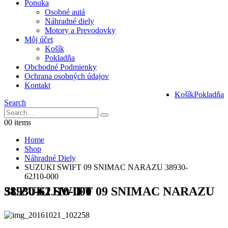
Ponuka
Osobné autá
Náhradné diely
Motory a Prevodovky
Môj účet
Košík
Pokladňa
Obchodné Podmienky
Ochrana osobných údajov
Kontakt
Košík
Pokladňa
Search
0
0 items
Home
Shop
Náhradné Diely
SUZUKI SWIFT 09 SNIMAC NARAZU 38930-
62J10-000
SUZUKI SWIFT 09 SNIMAC NARAZU 38930-62J10-000