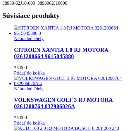
38930-62J10-000 3893062J10000
Súvisiace produkty
Náhradné Diely
CITROEN XANTIA 1.8 RJ MOTORA
0261200664 9615045880
35.00
€
Pridať do košíka
Náhradné Diely
VOLKSWAGEN GOLF 3 RJ MOTORA
0261200764 032906026A
25.00
€
Pridať do košíka