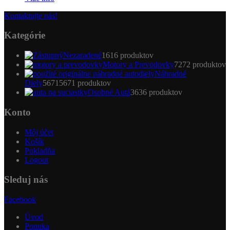
Kontaktujte nás!
Kategórie
Nezaradené
16
16 produktov
Motory a Prevodovky
72
72 produktov
Náhradné
Diely
5671
5671 produktov
Osobné Autá
36
36 produktov
Konto
Môj účet
Košík
Pokladňa
Logout
Sleduj nás
Facebook
Úvod
Ponuka