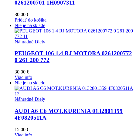
0261200701 1H0907311
30.00
€
Pridať do košíka
Nie je na sklade
Náhradné Diely
PEUGEOT 106 1.4 RJ MOTORA 0261200772
0 261 200 772
30.00
€
Viac info
Nie je na sklade
Náhradné Diely
AUDI A6 C6 MOT.KURENIA 0132801359
4F0820511A
15.00
€
Viac info