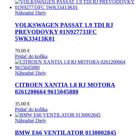
Náhradné Diely
VOLKSWAGEN PASSAT 1.9 TDI RJ
PREVODOVKY 01N927733FC
5WK33413K01
70.00
€
Pridať do košíka
Náhradné Diely
CITROEN XANTIA 1.8 RJ MOTORA
0261200664 9615045880
35.00
€
Pridať do košíka
Náhradné Diely
BMW E66 VENTILATOR 0130002845