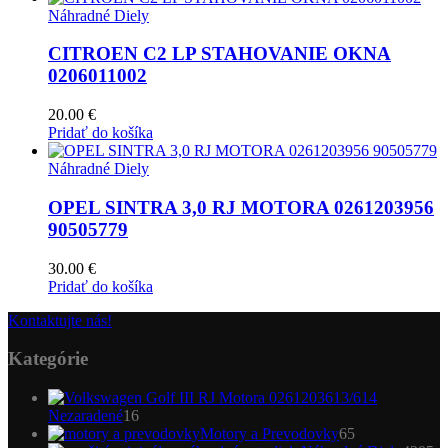
Náhradné Diely
CITROEN C2 LP STAHOVANIE OKNA
0206011002
20.00
€
Pridať do košíka
Náhradné Diely
OPEL SINTRA 3,0 RJ MOTORA 0261203956
90505779
30.00
€
Pridať do košíka
Kontaktujte nás!
Kategórie
16
Nezaradené
16
produktov
65
Motory a Prevodovky
65