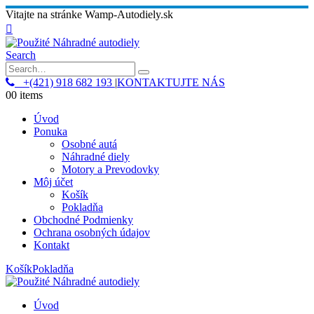
Vitajte na stránke Wamp-Autodiely.sk
Search
+(421) 918 682 193
|
KONTAKTUJTE NÁS
0
0 items
Úvod
Ponuka
Osobné autá
Náhradné diely
Motory a Prevodovky
Môj účet
Košík
Pokladňa
Obchodné Podmienky
Ochrana osobných údajov
Kontakt
Košík
Pokladňa
Úvod