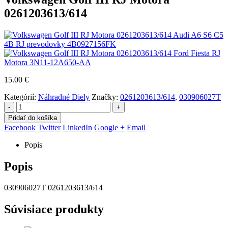
0261203613/614
Audi A6 S6 C5
4B RJ prevodovky 4B0927156FK
Ford Fiesta RJ
Motora 3N11-12A650-AA
15.00
€
Kategórií:
Náhradné Diely
Značky:
0261203613/614
,
030906027T
-
+
Pridať do košíka
Facebook
Twitter
LinkedIn
Google +
Email
Popis
Popis
030906027T 0261203613/614
Súvisiace produkty