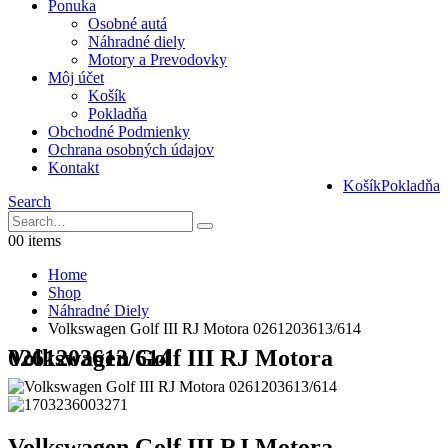
Ponuka
Osobné autá
Náhradné diely
Motory a Prevodovky
Môj účet
Košík
Pokladňa
Obchodné Podmienky
Ochrana osobných údajov
Kontakt
Košík
Pokladňa
Search
0
0 items
Home
Shop
Náhradné Diely
Volkswagen Golf III RJ Motora 0261203613/614
Volkswagen Golf III RJ Motora 0261203613/614
Volkswagen Golf III RJ Motora