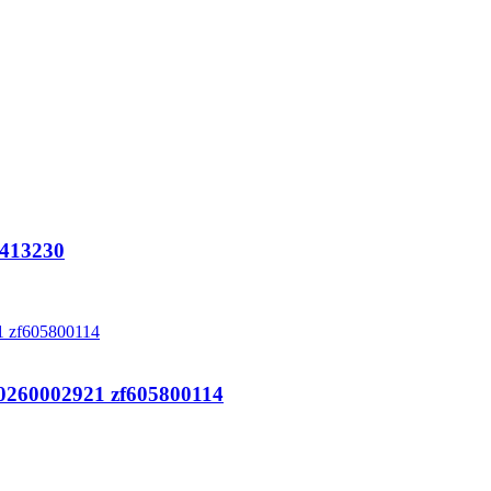
413230
0260002921 zf605800114