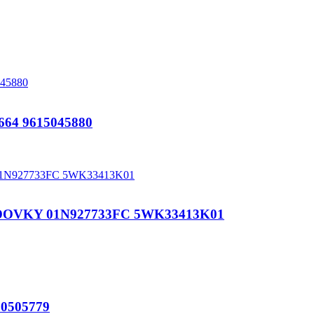
64 9615045880
OVKY 01N927733FC 5WK33413K01
0505779