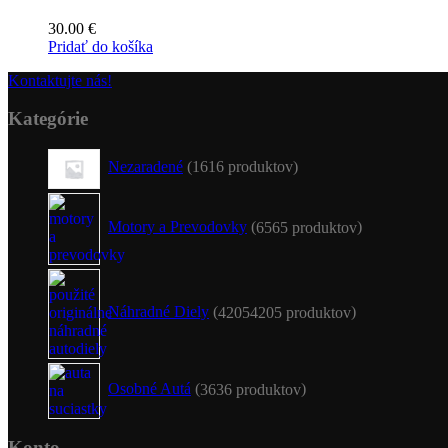
30.00
€
Pridať do košíka
Kontaktujte nás!
Kategórie
Nezaradené
16
16 produktov
Motory a Prevodovky
65
65 produktov
Náhradné Diely
4205
4205 produktov
Osobné Autá
36
36 produktov
Konto