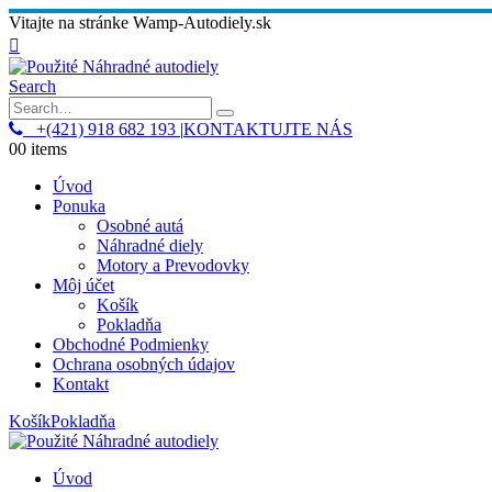
Vitajte na stránke Wamp-Autodiely.sk
Search
+(421) 918 682 193
|
KONTAKTUJTE NÁS
0
0 items
Úvod
Ponuka
Osobné autá
Náhradné diely
Motory a Prevodovky
Môj účet
Košík
Pokladňa
Obchodné Podmienky
Ochrana osobných údajov
Kontakt
Košík
Pokladňa
Úvod