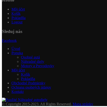
Môj účet
Košík
Pokladňa
Logout
Sleduj nás
Facebook
Úvod
Ponuka
Osobné autá
Náhradné diely
Motory a Prevodovky
Môj účet
Košík
Pokladňa
Obchodné Podmienky
Ochrana osobných údajov
Kontakt
© Copyright 2015-2023. All Rights Reserved.
Mapa stránky