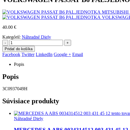
MITSUBISHI P
VOLKSWAGEN
40.00
€
Kategórií:
Náhradné Diely
-
+
Pridať do košíka
Facebook
Twitter
LinkedIn
Google +
Email
Popis
Popis
3C0937049H
Súvisiace produkty
Náhradné Diely
MERCEDES A ABS 0034314512 003 431 45 12 te