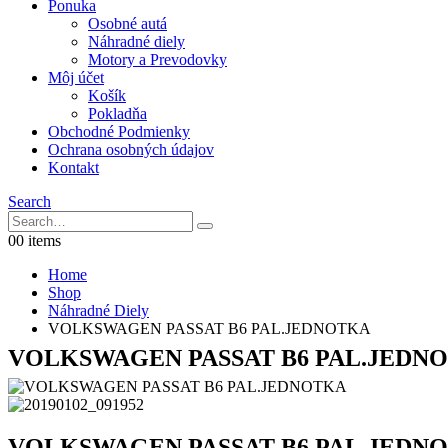
Ponuka
Osobné autá
Náhradné diely
Motory a Prevodovky
Môj účet
Košík
Pokladňa
Obchodné Podmienky
Ochrana osobných údajov
Kontakt
Search
0
0 items
Home
Shop
Náhradné Diely
VOLKSWAGEN PASSAT B6 PAL.JEDNOTKA
VOLKSWAGEN PASSAT B6 PAL.JEDN
VOLKSWAGEN PASSAT B6 PAL.JEDN