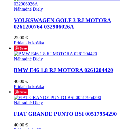
Náhradné Diely
VOLKSWAGEN GOLF 3 RJ MOTORA
0261200764 032906026A
25.00
€
Pridať do košíka
Save
Náhradné Diely
BMW E46 1.8 RJ MOTORA 0261204420
40.00
€
Pridať do košíka
Save
Náhradné Diely
FIAT GRANDE PUNTO BSI 00517954290
40.00
€