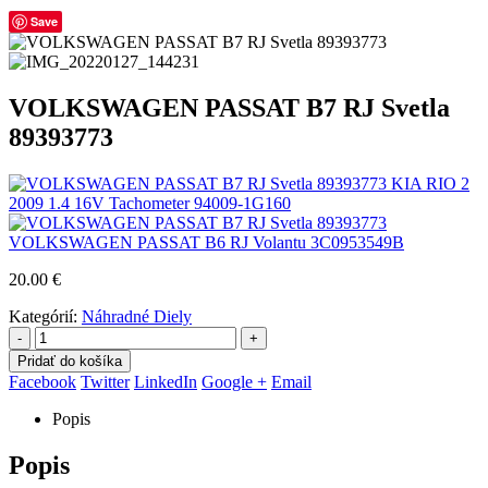
Save
VOLKSWAGEN PASSAT B7 RJ Svetla
89393773
KIA RIO 2
2009 1.4 16V Tachometer 94009-1G160
VOLKSWAGEN PASSAT B6 RJ Volantu 3C0953549B
20.00
€
Kategórií:
Náhradné Diely
-
+
Pridať do košíka
Facebook
Twitter
LinkedIn
Google +
Email
Popis
Popis