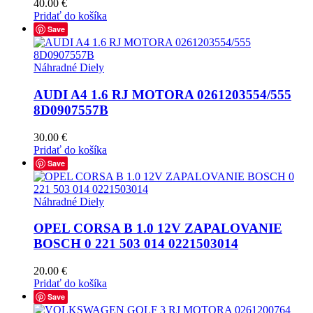
40.00
€
Pridať do košíka
Save
Náhradné Diely
AUDI A4 1.6 RJ MOTORA 0261203554/555
8D0907557B
30.00
€
Pridať do košíka
Save
Náhradné Diely
OPEL CORSA B 1.0 12V ZAPALOVANIE
BOSCH 0 221 503 014 0221503014
20.00
€
Pridať do košíka
Save