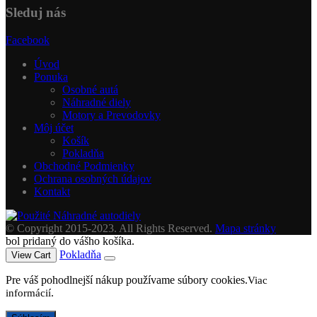
Sleduj nás
Facebook
Úvod
Ponuka
Osobné autá
Náhradné diely
Motory a Prevodovky
Môj účet
Košík
Pokladňa
Obchodné Podmienky
Ochrana osobných údajov
Kontakt
© Copyright 2015-2023. All Rights Reserved.
Mapa stránky
bol pridaný do vášho košíka.
Pokladňa
View Cart
Pre váš pohodlnejší nákup používame súbory cookies.
Viac
.
informácií