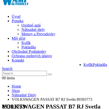
Úvod
Ponuka
Osobné autá
Náhradné diely
Motory a Prevodovky
Môj účet
Košík
Pokladňa
Obchodné Podmienky
Ochrana osobných údajov
Kontakt
Košík
Pokladňa
Search
0
0 items
Home
Shop
Náhradné Diely
VOLKSWAGEN PASSAT B7 RJ Svetla 89393773
VOLKSWAGEN PASSAT B7 RJ Svetla 89393773