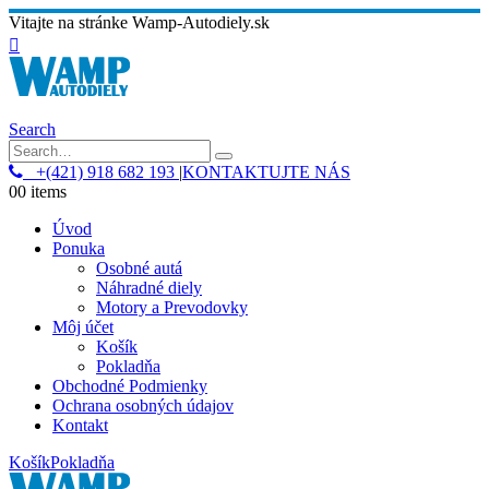
Vitajte na stránke Wamp-Autodiely.sk
Search
+(421) 918 682 193
|
KONTAKTUJTE NÁS
0
0 items
Úvod
Ponuka
Osobné autá
Náhradné diely
Motory a Prevodovky
Môj účet
Košík
Pokladňa
Obchodné Podmienky
Ochrana osobných údajov
Kontakt
Košík
Pokladňa