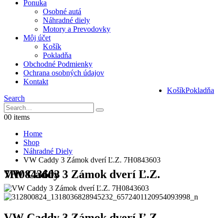
Ponuka
Osobné autá
Náhradné diely
Motory a Prevodovky
Môj účet
Košík
Pokladňa
Obchodné Podmienky
Ochrana osobných údajov
Kontakt
Košík
Pokladňa
Search
0
0 items
Home
Shop
Náhradné Diely
VW Caddy 3 Zámok dverí Ľ.Z. 7H0843603
VW Caddy 3 Zámok dverí Ľ.Z. 7H0843603
VW Caddy 3 Zámok dverí Ľ.Z.