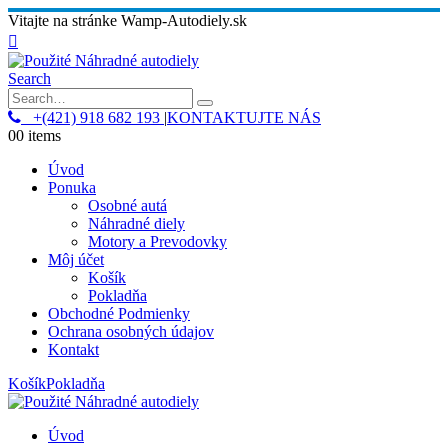
Vitajte na stránke Wamp-Autodiely.sk
Search
+(421) 918 682 193
|
KONTAKTUJTE NÁS
0
0 items
Úvod
Ponuka
Osobné autá
Náhradné diely
Motory a Prevodovky
Môj účet
Košík
Pokladňa
Obchodné Podmienky
Ochrana osobných údajov
Kontakt
Košík
Pokladňa
Úvod