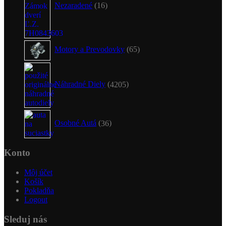
Nezaradené
16
65
Motory a Prevodovky
65
produktov
4205
produktov
Náhradné Diely
4205
36
produktov
Osobné Autá
36
Konto
Môj účet
Košík
Pokladňa
Logout
Sleduj nás