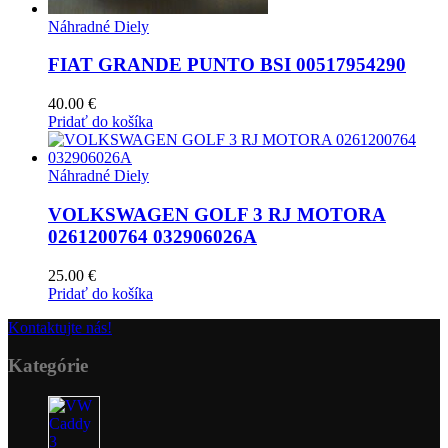
Náhradné Diely
FIAT GRANDE PUNTO BSI 00517954290
40.00
€
Pridať do košíka
Náhradné Diely
VOLKSWAGEN GOLF 3 RJ MOTORA
0261200764 032906026A
25.00
€
Pridať do košíka
Kontaktujte nás!
Kategórie
16
produktov