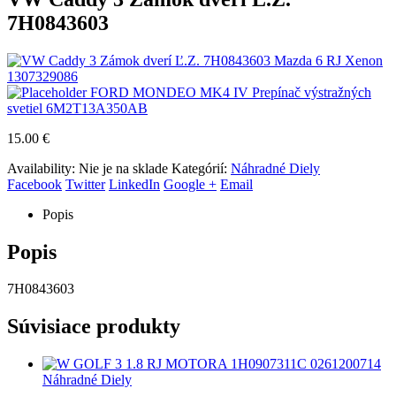
7H0843603
Mazda 6 RJ Xenon
1307329086
FORD MONDEO MK4 IV Prepínač výstražných
svetiel 6M2T13A350AB
15.00
€
Availability:
Nie je na sklade
Kategórií:
Náhradné Diely
Facebook
Twitter
LinkedIn
Google +
Email
Popis
Popis
7H0843603
Súvisiace produkty
Náhradné Diely