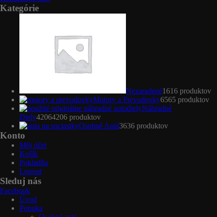
Kategórie
Nezaradené
16
16 produktov
Motory a Prevodovky
65
65 produktov
Náhradné
Diely
4206
4206 produktov
Osobné Autá
36
36 produktov
Konto
Môj účet
Košík
Pokladňa
Logout
Sleduj nás
Facebook
Úvod
Ponuka
Osobné autá