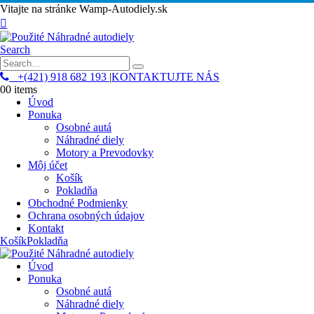
Vitajte na stránke Wamp-Autodiely.sk
Search
+(421) 918 682 193
|
KONTAKTUJTE NÁS
0
0 items
Úvod
Ponuka
Osobné autá
Náhradné diely
Motory a Prevodovky
Môj účet
Košík
Pokladňa
Obchodné Podmienky
Ochrana osobných údajov
Kontakt
Košík
Pokladňa
Úvod
Ponuka
Osobné autá
Náhradné diely