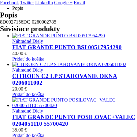
Facebook
Twitter
LinkedIn
Google +
Email
Popis
Popis
8D0927156DQ 0260002785
Súvisiace produkty
Náhradné Diely
FIAT GRANDE PUNTO BSI 00517954290
40.00
€
Pridať do košíka
Náhradné Diely
CITROEN C2 LP STAHOVANIE OKNA
0206011002
20.00
€
Pridať do košíka
Náhradné Diely
FIAT GRANDE PUNTO POSILOVAC+VALEC
0204051110 55700420
35.00
€
Pridať do košíka