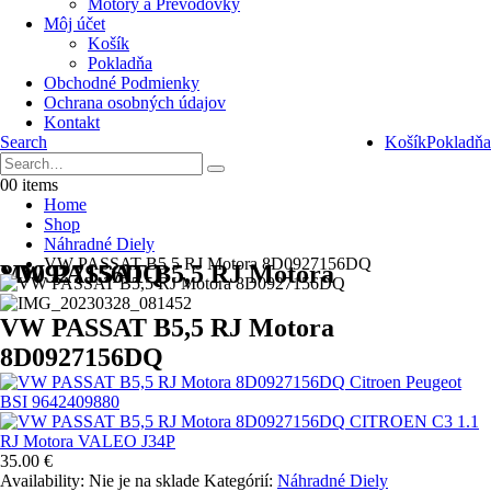
Motory a Prevodovky
Môj účet
Košík
Pokladňa
Obchodné Podmienky
Ochrana osobných údajov
Kontakt
Search
Košík
Pokladňa
0
0 items
Home
Shop
Náhradné Diely
VW PASSAT B5,5 RJ Motora 8D0927156DQ
VW PASSAT B5,5 RJ Motora 8D0927156DQ
VW PASSAT B5,5 RJ Motora
8D0927156DQ
Citroen Peugeot
BSI 9642409880
CITROEN C3 1.1
RJ Motora VALEO J34P
35.00
€
Availability:
Nie je na sklade
Kategórií:
Náhradné Diely