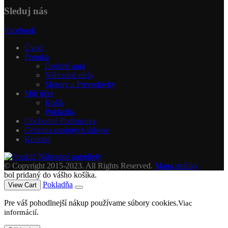
Sleduj nás
Facebook
Úvod
Ponuka
Osobné autá
Náhradné diely
Motory a Prevodovky
Môj účet
Košík
Pokladňa
Obchodné Podmienky
Ochrana osobných údajov
Kontakt
© Copyright 2015-2023. All Rights Reserved.
Mapa stránky
bol pridaný do vášho košíka.
Pokladňa
View Cart
Pre váš pohodlnejší nákup používame súbory cookies.
Viac
.
informácií