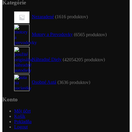
Kategórie
Nezaradené
16
16 produktov
Motory a Prevodovky
65
65 produktov
Náhradné Diely
4205
4205 produktov
Osobné Autá
36
36 produktov
Konto
Môj účet
Košík
Pokladňa
Logout