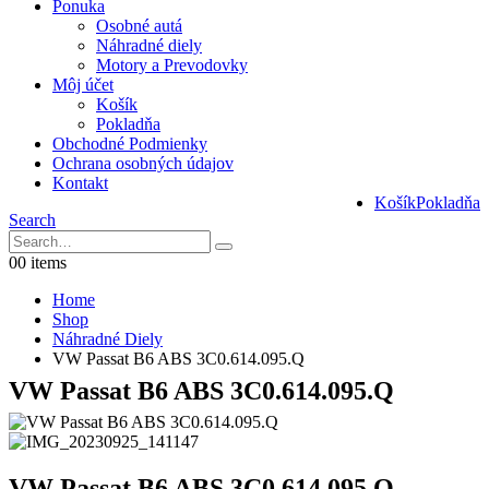
Ponuka
Osobné autá
Náhradné diely
Motory a Prevodovky
Môj účet
Košík
Pokladňa
Obchodné Podmienky
Ochrana osobných údajov
Kontakt
Košík
Pokladňa
Search
0
0 items
Home
Shop
Náhradné Diely
VW Passat B6 ABS 3C0.614.095.Q
VW Passat B6 ABS 3C0.614.095.Q
VW Passat B6 ABS 3C0.614.095.Q