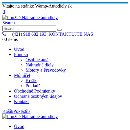
Vitajte na stránke Wamp-Autodiely.sk
Search
+(421) 918 682 193
|
KONTAKTUJTE NÁS
0
0 items
Úvod
Ponuka
Osobné autá
Náhradné diely
Motory a Prevodovky
Môj účet
Košík
Pokladňa
Obchodné Podmienky
Ochrana osobných údajov
Kontakt
Košík
Pokladňa
Úvod