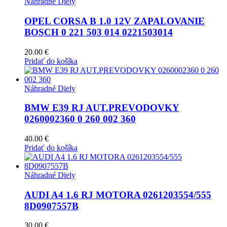
Náhradné Diely
OPEL CORSA B 1.0 12V ZAPALOVANIE
BOSCH 0 221 503 014 0221503014
20.00
€
Pridať do košíka
Náhradné Diely
BMW E39 RJ AUT.PREVODOVKY
0260002360 0 260 002 360
40.00
€
Pridať do košíka
Náhradné Diely
AUDI A4 1.6 RJ MOTORA 0261203554/555
8D0907557B
30.00
€