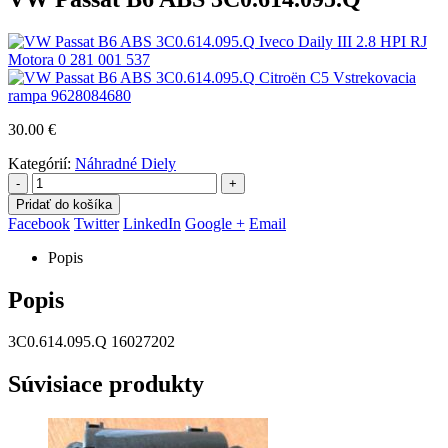
Iveco Daily III 2.8 HPI RJ
Motora 0 281 001 537
Citroën C5 Vstrekovacia
rampa 9628084680
30.00
€
Kategórií:
Náhradné Diely
-
+
Pridať do košíka
Facebook
Twitter
LinkedIn
Google +
Email
Popis
Popis
3C0.614.095.Q 16027202
Súvisiace produkty