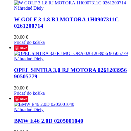
Náhradné Diely
W GOLF 3 1.8 RJ MOTORA 1H0907311C
0261200714
30.00
€
Pridať do košíka
Save
Náhradné Diely
OPEL SINTRA 3,0 RJ MOTORA 0261203956
90505779
30.00
€
Pridať do košíka
Save
Náhradné Diely
BMW E46 2.0D 0205001040