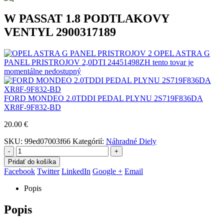
W PASSAT 1.8 PODTLAKOVY
VENTYL 2900317189
OPEL ASTRA G
PANEL PRISTROJOV 2,0DTI 24451498ZH tento tovar je
momentálne nedostupný
FORD MONDEO 2.0TDDI PEDAL PLYNU 2S719F836DA
XR8F-9F832-BD
20.00
€
SKU:
99ed07003f66
Kategórií:
Náhradné Diely
-
+
Pridať do košíka
Facebook
Twitter
LinkedIn
Google +
Email
Popis
Popis