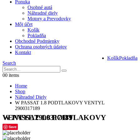
Ponuka
Osobné autá
Náhradné diely
Motory a Prevodovky
Môj účet
Košík
Pokladňa
Obchodné Podmienky
Ochrana osobných údajov
Kontakt
Košík
Pokladňa
Search
0
0 items
Home
Shop
Náhradné Diely
W PASSAT 1.8 PODTLAKOVY VENTYL
2900317189
W PASSAT 1.8 PODTLAKOVY VENTYL 2900317189
Save