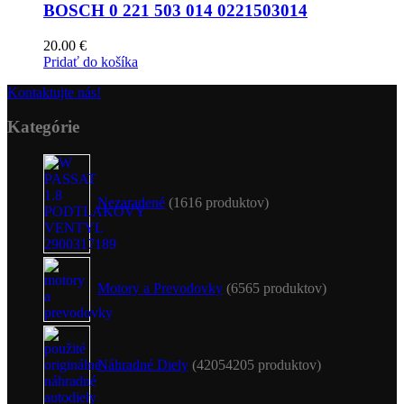
BOSCH 0 221 503 014 0221503014
20.00
€
Pridať do košíka
Kontaktujte nás!
Kategórie
Nezaradené
16
16 produktov
Motory a Prevodovky
65
65 produktov
Náhradné Diely
4205
4205 produktov