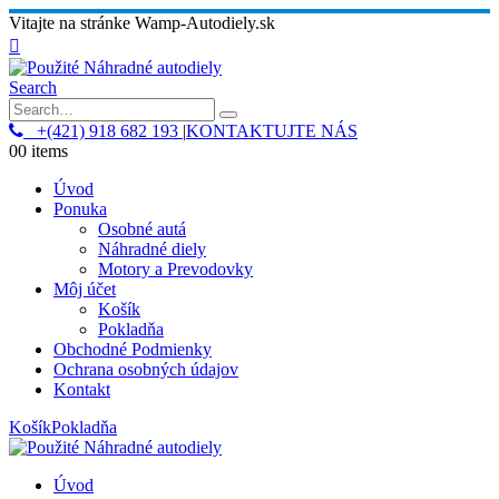
Vitajte na stránke Wamp-Autodiely.sk
Search
+(421) 918 682 193
|
KONTAKTUJTE NÁS
0
0 items
Úvod
Ponuka
Osobné autá
Náhradné diely
Motory a Prevodovky
Môj účet
Košík
Pokladňa
Obchodné Podmienky
Ochrana osobných údajov
Kontakt
Košík
Pokladňa
Úvod