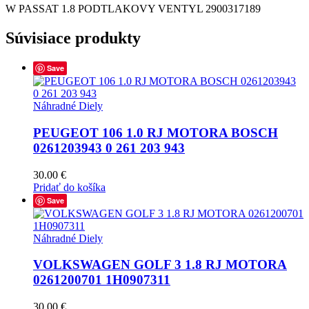
W PASSAT 1.8 PODTLAKOVY VENTYL 2900317189
Súvisiace produkty
Save
Náhradné Diely
PEUGEOT 106 1.0 RJ MOTORA BOSCH
0261203943 0 261 203 943
30.00
€
Pridať do košíka
Save
Náhradné Diely
VOLKSWAGEN GOLF 3 1.8 RJ MOTORA
0261200701 1H0907311
30.00
€