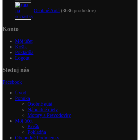
Osobné Autá
36
36 produktov
Konto
Môj účet
Košík
Pokladňa
Logout
Sleduj nás
Facebook
Úvod
Ponuka
Osobné autá
Náhradné diely
Motory a Prevodovky
Môj účet
Košík
Pokladňa
Obchodné Podmienky