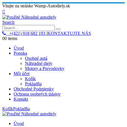
Vitajte na stránke Wamp-Autodiely.sk
Search
+(421) 918 682 193
|
KONTAKTUJTE NÁS
0
0 items
Úvod
Ponuka
Osobné autá
Náhradné diely
Motory a Prevodovky
Môj účet
Košík
Pokladňa
Obchodné Podmienky
Ochrana osobných údajov
Kontakt
Košík
Pokladňa
Úvod