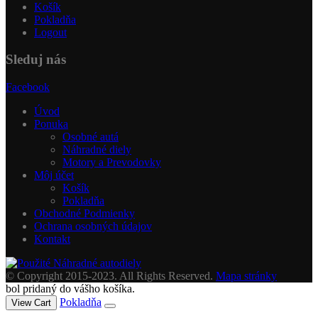
Košík
Pokladňa
Logout
Sleduj nás
Facebook
Úvod
Ponuka
Osobné autá
Náhradné diely
Motory a Prevodovky
Môj účet
Košík
Pokladňa
Obchodné Podmienky
Ochrana osobných údajov
Kontakt
© Copyright 2015-2023. All Rights Reserved.
Mapa stránky
bol pridaný do vášho košíka.
Pokladňa
View Cart