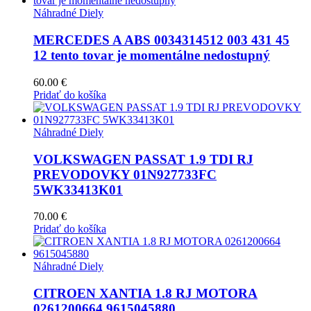
Náhradné Diely
MERCEDES A ABS 0034314512 003 431 45
12 tento tovar je momentálne nedostupný
60.00
€
Pridať do košíka
Náhradné Diely
VOLKSWAGEN PASSAT 1.9 TDI RJ
PREVODOVKY 01N927733FC
5WK33413K01
70.00
€
Pridať do košíka
Náhradné Diely
CITROEN XANTIA 1.8 RJ MOTORA
0261200664 9615045880