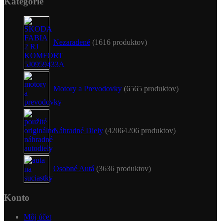
Kategórie
Nezaradené
16
16 produktov
Motory a Prevodovky
65
65 produktov
Náhradné Diely
4206
4206 produktov
Osobné Autá
36
36 produktov
Konto
Môj účet