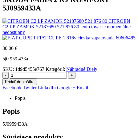
5J0959433A
CITROEN
C2 LP ZAMOK 52187680 521 876 80 tento tovar je momentálne
nedostupný
FIAT CUPE 1,816v cievka zapalovania 60606485
30.00
€
5j0 959 433a
SKU:
1d9d5455e767
Kategórií:
Náhradné Diely
-
+
Pridať do košíka
Facebook
Twitter
LinkedIn
Google +
Email
Popis
Popis
5J0959433A
Súvisiace produkty