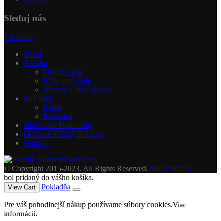
Sleduj nás
Facebook
Úvod
Ponuka
Osobné autá
Náhradné diely
Motory a Prevodovky
Môj účet
Košík
Pokladňa
Obchodné Podmienky
Ochrana osobných údajov
Kontakt
© Copyright 2015-2023. All Rights Reserved.
Mapa stránky
bol pridaný do vášho košíka.
Pokladňa
View Cart
Pre váš pohodlnejší nákup používame súbory cookies.
Viac
.
informácií