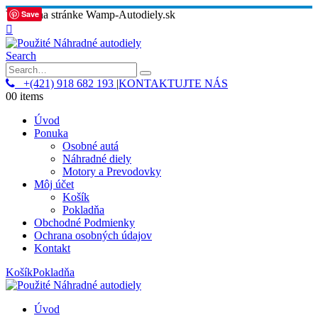
Vitajte na stránke Wamp-Autodiely.sk
Save
Search
+(421) 918 682 193
|
KONTAKTUJTE NÁS
0
0 items
Úvod
Ponuka
Osobné autá
Náhradné diely
Motory a Prevodovky
Môj účet
Košík
Pokladňa
Obchodné Podmienky
Ochrana osobných údajov
Kontakt
Košík
Pokladňa
Úvod