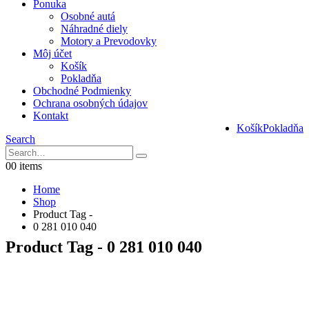
Ponuka
Osobné autá
Náhradné diely
Motory a Prevodovky
Môj účet
Košík
Pokladňa
Obchodné Podmienky
Ochrana osobných údajov
Kontakt
Košík
Pokladňa
Search
0
0 items
Home
Shop
Product Tag -
0 281 010 040
Product Tag - 0 281 010 040