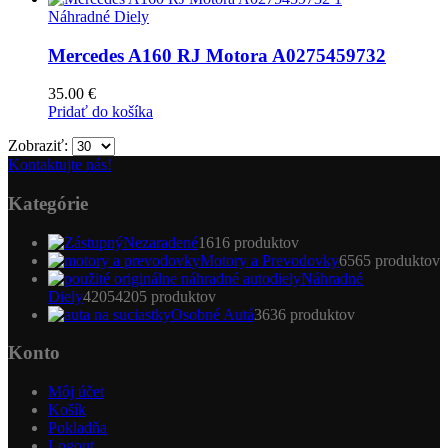
Náhradné Diely
Mercedes A160 RJ Motora A0275459732
35.00
€
Pridať do košíka
Zobraziť:
Kontaktujte nás!
Kategórie
Nezaradené
16
16 produktov
Motory a Prevodovky
65
65 produktov
Náhradné
Diely
4205
4205 produktov
Osobné Autá
36
36 produktov
Konto
Môj účet
Košík
Pokladňa
Logout