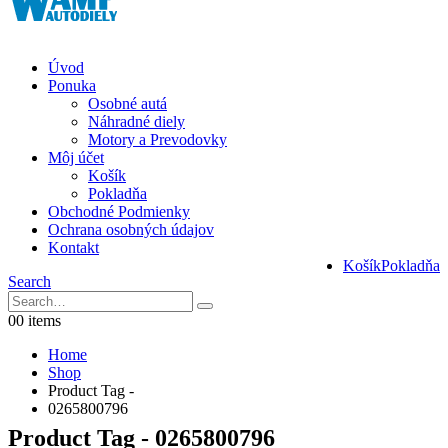
Úvod
Ponuka
Osobné autá
Náhradné diely
Motory a Prevodovky
Môj účet
Košík
Pokladňa
Obchodné Podmienky
Ochrana osobných údajov
Kontakt
Košík
Pokladňa
Search
0
0 items
Home
Shop
Product Tag -
0265800796
Product Tag - 0265800796