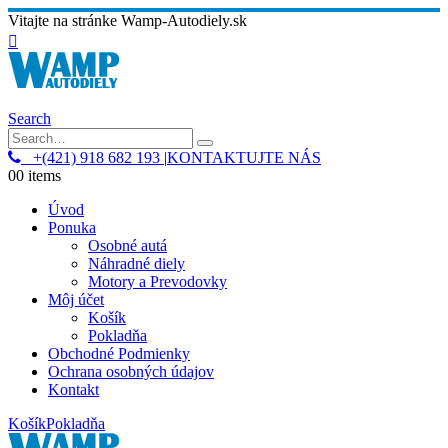
Vitajte na stránke Wamp-Autodiely.sk
Search
+(421) 918 682 193
|
KONTAKTUJTE NÁS
0
0 items
Úvod
Ponuka
Osobné autá
Náhradné diely
Motory a Prevodovky
Môj účet
Košík
Pokladňa
Obchodné Podmienky
Ochrana osobných údajov
Kontakt
Košík
Pokladňa