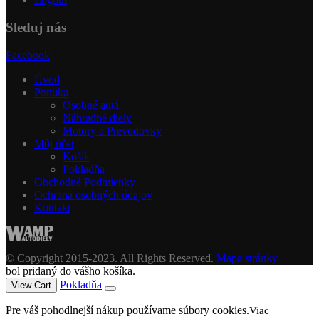
Sleduj nás
Facebook
Úvod
Ponuka
Osobné autá
Náhradné diely
Motory a Prevodovky
Môj účet
Košík
Pokladňa
Obchodné Podmienky
Ochrana osobných údajov
Kontakt
© Copyright 2015-2023. All Rights Reserved.
Mapa stránky
bol pridaný do vášho košíka.
Pokladňa
View Cart
Pre váš pohodlnejší nákup používame súbory cookies.
Viac