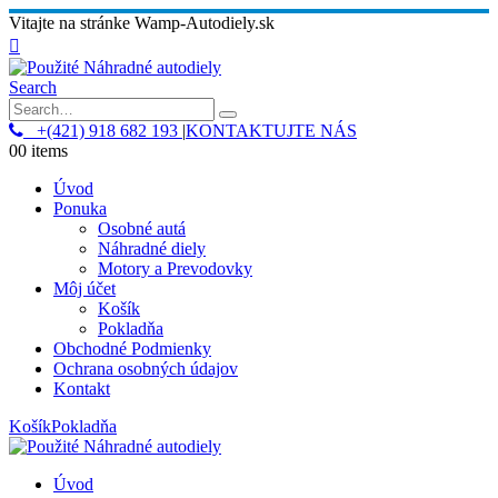
Vitajte na stránke Wamp-Autodiely.sk
Search
+(421) 918 682 193
|
KONTAKTUJTE NÁS
0
0 items
Úvod
Ponuka
Osobné autá
Náhradné diely
Motory a Prevodovky
Môj účet
Košík
Pokladňa
Obchodné Podmienky
Ochrana osobných údajov
Kontakt
Košík
Pokladňa
Úvod