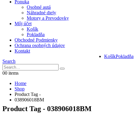
Ponuka
Osobné autá
Náhradné diely
Motory a Prevodovky
Môj účet
Košík
Pokladňa
Obchodné Podmienky
Ochrana osobných údajov
Kontakt
Košík
Pokladňa
Search
0
0 items
Home
Shop
Product Tag -
038906018BM
Product Tag - 038906018BM