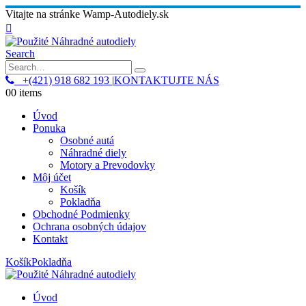
Vitajte na stránke Wamp-Autodiely.sk
Search
+(421) 918 682 193
|
KONTAKTUJTE NÁS
0
0 items
Úvod
Ponuka
Osobné autá
Náhradné diely
Motory a Prevodovky
Môj účet
Košík
Pokladňa
Obchodné Podmienky
Ochrana osobných údajov
Kontakt
Košík
Pokladňa
Úvod