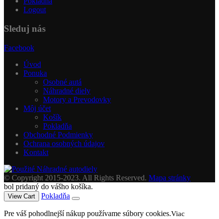
Pokladňa
Logout
Sleduj nás
Facebook
Úvod
Ponuka
Osobné autá
Náhradné diely
Motory a Prevodovky
Môj účet
Košík
Pokladňa
Obchodné Podmienky
Ochrana osobných údajov
Kontakt
© Copyright 2015-2023. All Rights Reserved.
Mapa stránky
bol pridaný do vášho košíka.
Pokladňa
View Cart
Pre váš pohodlnejší nákup používame súbory cookies.
Viac