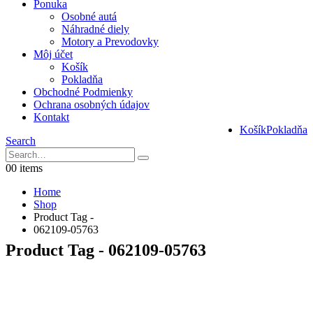
Ponuka
Osobné autá
Náhradné diely
Motory a Prevodovky
Môj účet
Košík
Pokladňa
Obchodné Podmienky
Ochrana osobných údajov
Kontakt
Košík
Pokladňa
Search
0
0 items
Home
Shop
Product Tag -
062109-05763
Product Tag - 062109-05763