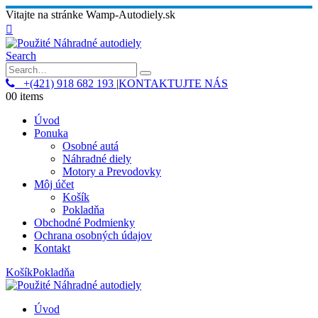
Vitajte na stránke Wamp-Autodiely.sk
Search
+(421) 918 682 193
|
KONTAKTUJTE NÁS
0
0 items
Úvod
Ponuka
Osobné autá
Náhradné diely
Motory a Prevodovky
Môj účet
Košík
Pokladňa
Obchodné Podmienky
Ochrana osobných údajov
Kontakt
Košík
Pokladňa
Úvod