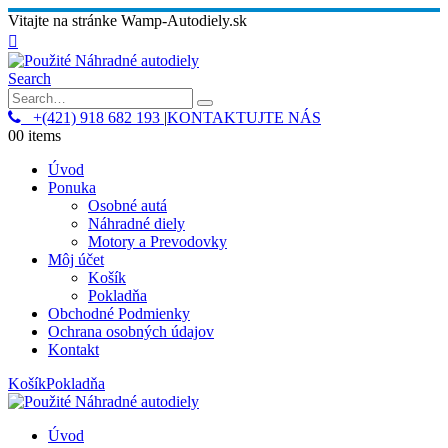
Vitajte na stránke Wamp-Autodiely.sk
Search
+(421) 918 682 193
|
KONTAKTUJTE NÁS
0
0 items
Úvod
Ponuka
Osobné autá
Náhradné diely
Motory a Prevodovky
Môj účet
Košík
Pokladňa
Obchodné Podmienky
Ochrana osobných údajov
Kontakt
Košík
Pokladňa
Úvod