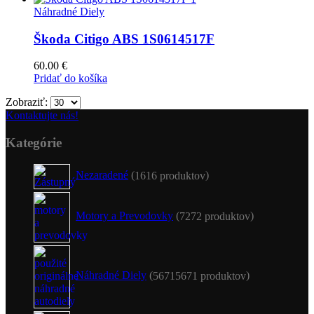
Náhradné Diely
Škoda Citigo ABS 1S0614517F
60.00
€
Pridať do košíka
Zobraziť:
Kontaktujte nás!
Kategórie
Nezaradené
16
16 produktov
Motory a Prevodovky
72
72 produktov
Náhradné Diely
5671
5671 produktov