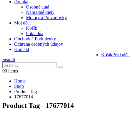
Ponuka
Osobné autá
Náhradné diely
Motory a Prevodovky
Môj účet
Košík
Pokladňa
Obchodné Podmienky
Ochrana osobných údajov
Kontakt
Košík
Pokladňa
Search
0
0 items
Home
Shop
Product Tag -
17677014
Product Tag - 17677014