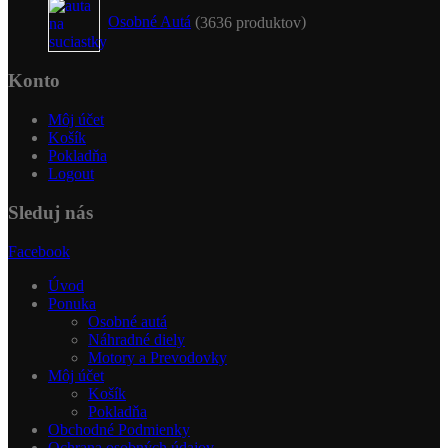
Osobné Autá
36
36 produktov
Konto
Môj účet
Košík
Pokladňa
Logout
Sleduj nás
Facebook
Úvod
Ponuka
Osobné autá
Náhradné diely
Motory a Prevodovky
Môj účet
Košík
Pokladňa
Obchodné Podmienky
Ochrana osobných údajov