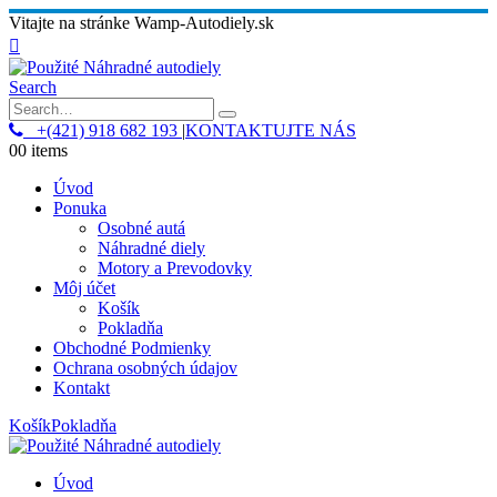
Vitajte na stránke Wamp-Autodiely.sk
Search
+(421) 918 682 193
|
KONTAKTUJTE NÁS
0
0 items
Úvod
Ponuka
Osobné autá
Náhradné diely
Motory a Prevodovky
Môj účet
Košík
Pokladňa
Obchodné Podmienky
Ochrana osobných údajov
Kontakt
Košík
Pokladňa
Úvod