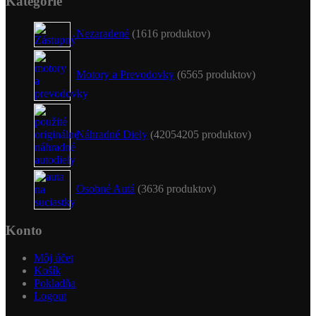
Kategórie
Nezaradené
16
16 produktov
Motory a Prevodovky
65
65 produktov
Náhradné Diely
4205
4205 produktov
Osobné Autá
36
36 produktov
Konto
Môj účet
Košík
Pokladňa
Logout