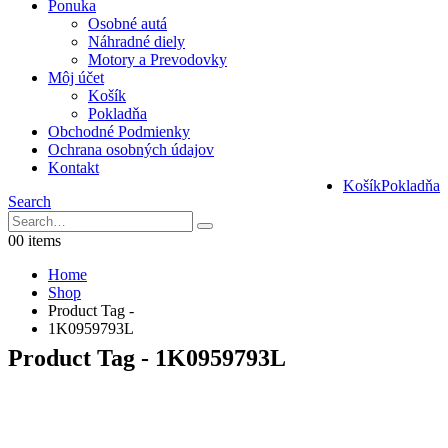
Ponuka
Osobné autá
Náhradné diely
Motory a Prevodovky
Môj účet
Košík
Pokladňa
Obchodné Podmienky
Ochrana osobných údajov
Kontakt
Košík
Pokladňa
Search
0
0 items
Home
Shop
Product Tag -
1K0959793L
Product Tag - 1K0959793L