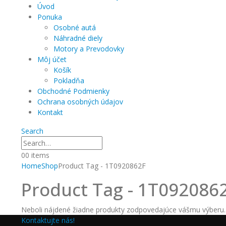
Úvod
Ponuka
Osobné autá
Náhradné diely
Motory a Prevodovky
Môj účet
Košík
Pokladňa
Obchodné Podmienky
Ochrana osobných údajov
Kontakt
Search
0
0 items
Home
Shop
Product Tag -
1T0920862F
Product Tag - 1T092086
Neboli nájdené žiadne produkty zodpovedajúce vášmu výberu.
Kontaktujte nás!