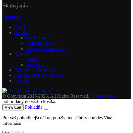
Sleduj nás
Facebook
Úvod
Ponuka
Osobné autá
Náhradné diely
Motory a Prevodovky
Môj účet
Košík
Pokladňa
Obchodné Podmienky
Ochrana osobných údajov
Kontakt
© Copyright 2015-2023. All Rights Reserved.
Mapa stránky
bol pridaný do vášho košíka.
Pokladňa
View Cart
Pre váš pohodlnejší nákup používame súbory cookies.
Viac
.
informácií