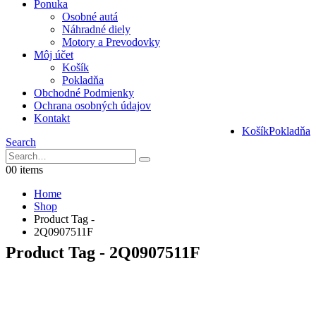
Ponuka
Osobné autá
Náhradné diely
Motory a Prevodovky
Môj účet
Košík
Pokladňa
Obchodné Podmienky
Ochrana osobných údajov
Kontakt
Košík
Pokladňa
Search
0
0 items
Home
Shop
Product Tag -
2Q0907511F
Product Tag - 2Q0907511F