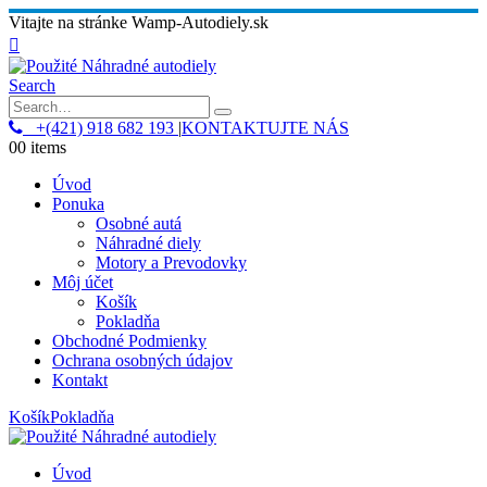
Vitajte na stránke Wamp-Autodiely.sk
Search
+(421) 918 682 193
|
KONTAKTUJTE NÁS
0
0 items
Úvod
Ponuka
Osobné autá
Náhradné diely
Motory a Prevodovky
Môj účet
Košík
Pokladňa
Obchodné Podmienky
Ochrana osobných údajov
Kontakt
Košík
Pokladňa
Úvod