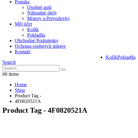
Ponuka
Osobné autá
Náhradné diely
Motory a Prevodovky
Môj účet
Košík
Pokladňa
Obchodné Podmienky
Ochrana osobných údajov
Kontakt
Košík
Pokladňa
Search
0
0 items
Home
Shop
Product Tag -
4F0820521A
Product Tag - 4F0820521A