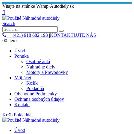
Vitajte na stránke Wamp-Autodiely.sk
Search
+(421) 918 682 193
|
KONTAKTUJTE NÁS
0
0 items
Úvod
Ponuka
Osobné autá
Náhradné diely
Motory a Prevodovky
Môj účet
Košík
Pokladňa
Obchodné Podmienky
Ochrana osobných údajov
Kontakt
Košík
Pokladňa
Úvod