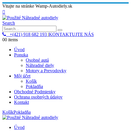
Vitajte na stránke Wamp-Autodiely.sk
Search
+(421) 918 682 193
|
KONTAKTUJTE NÁS
0
0 items
Úvod
Ponuka
Osobné autá
Náhradné diely
Motory a Prevodovky
Môj účet
Košík
Pokladňa
Obchodné Podmienky
Ochrana osobných údajov
Kontakt
Košík
Pokladňa
Úvod