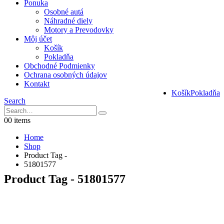
Ponuka
Osobné autá
Náhradné diely
Motory a Prevodovky
Môj účet
Košík
Pokladňa
Obchodné Podmienky
Ochrana osobných údajov
Kontakt
Košík
Pokladňa
Search
0
0 items
Home
Shop
Product Tag -
51801577
Product Tag - 51801577