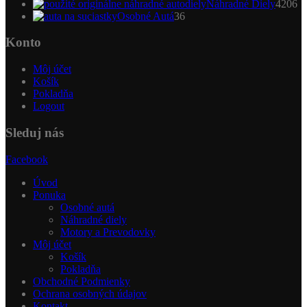
produktov
4
Náhradné Diely
4206
36
pr
Osobné Autá
36
produktov
Konto
Môj účet
Košík
Pokladňa
Logout
Sleduj nás
Facebook
Úvod
Ponuka
Osobné autá
Náhradné diely
Motory a Prevodovky
Môj účet
Košík
Pokladňa
Obchodné Podmienky
Ochrana osobných údajov
Kontakt