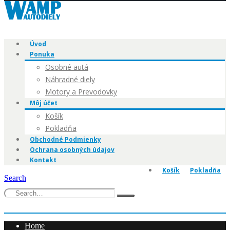
Úvod
Ponuka
Osobné autá
Náhradné diely
Motory a Prevodovky
Môj účet
Košík
Pokladňa
Obchodné Podmienky
Ochrana osobných údajov
Kontakt
Košík
Pokladňa
Search
0
0 items
Home