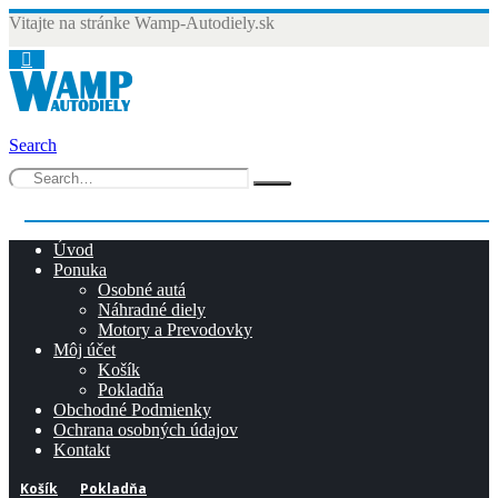
Vitajte na stránke Wamp-Autodiely.sk
Search
0
0 items
Úvod
Ponuka
Osobné autá
Náhradné diely
Motory a Prevodovky
Môj účet
Košík
Pokladňa
Obchodné Podmienky
Ochrana osobných údajov
Kontakt
Košík
Pokladňa