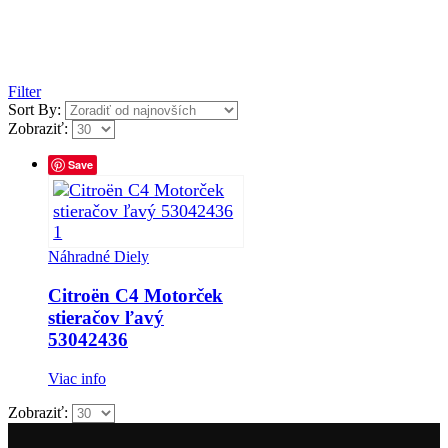
Filter
Sort By:
Zobraziť:
Save
Náhradné Diely
Citroën C4 Motorček
stieračov ľavý
53042436
Viac info
Zobraziť: