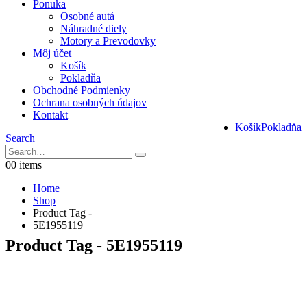
Ponuka
Osobné autá
Náhradné diely
Motory a Prevodovky
Môj účet
Košík
Pokladňa
Obchodné Podmienky
Ochrana osobných údajov
Kontakt
Košík
Pokladňa
Search
0
0 items
Home
Shop
Product Tag -
5E1955119
Product Tag - 5E1955119