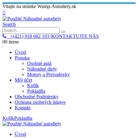
Vitajte na stránke Wamp-Autodiely.sk
Search
+(421) 918 682 193
|
KONTAKTUJTE NÁS
0
0 items
Úvod
Ponuka
Osobné autá
Náhradné diely
Motory a Prevodovky
Môj účet
Košík
Pokladňa
Obchodné Podmienky
Ochrana osobných údajov
Kontakt
Košík
Pokladňa
Úvod