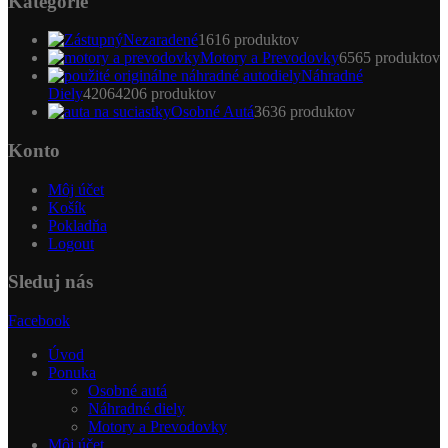
Kategórie
Nezaradené
16
16 produktov
Motory a Prevodovky
65
65 produktov
Náhradné
Diely
4206
4206 produktov
Osobné Autá
36
36 produktov
Konto
Môj účet
Košík
Pokladňa
Logout
Sleduj nás
Facebook
Úvod
Ponuka
Osobné autá
Náhradné diely
Motory a Prevodovky
Môj účet