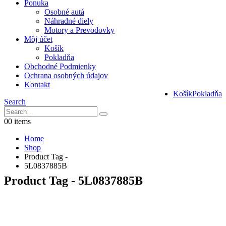
Ponuka
Osobné autá
Náhradné diely
Motory a Prevodovky
Môj účet
Košík
Pokladňa
Obchodné Podmienky
Ochrana osobných údajov
Kontakt
Košík
Pokladňa
Search
0
0 items
Home
Shop
Product Tag -
5L0837885B
Product Tag - 5L0837885B