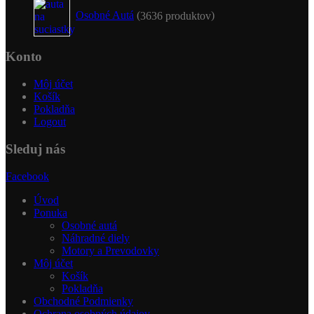
Osobné Autá
36
36 produktov
Konto
Môj účet
Košík
Pokladňa
Logout
Sleduj nás
Facebook
Úvod
Ponuka
Osobné autá
Náhradné diely
Motory a Prevodovky
Môj účet
Košík
Pokladňa
Obchodné Podmienky
Ochrana osobných údajov