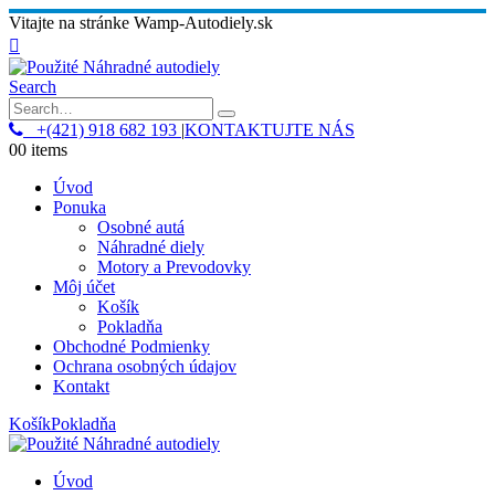
Vitajte na stránke Wamp-Autodiely.sk
Search
+(421) 918 682 193
|
KONTAKTUJTE NÁS
0
0 items
Úvod
Ponuka
Osobné autá
Náhradné diely
Motory a Prevodovky
Môj účet
Košík
Pokladňa
Obchodné Podmienky
Ochrana osobných údajov
Kontakt
Košík
Pokladňa
Úvod