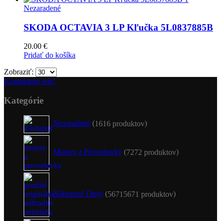
Nezaradené
SKODA OCTAVIA 3 LP Kľučka 5L0837885B
20.00
€
Pridať do košíka
Zobraziť:
Kontaktujte nás!
Kategórie
Nezaradené
16
16 produktov
Motory a Prevodovky
72
72 produktov
Náhradné Diely
5671
5671 produktov