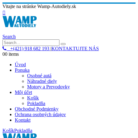
Vitajte na stránke Wamp-Autodiely.sk
Search
+(421) 918 682 193
|
KONTAKTUJTE NÁS
0
0 items
Úvod
Ponuka
Osobné autá
Náhradné diely
Motory a Prevodovky
Môj účet
Košík
Pokladňa
Obchodné Podmienky
Ochrana osobných údajov
Kontakt
Košík
Pokladňa