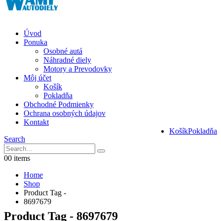
Úvod
Ponuka
Osobné autá
Náhradné diely
Motory a Prevodovky
Môj účet
Košík
Pokladňa
Obchodné Podmienky
Ochrana osobných údajov
Kontakt
Košík
Pokladňa
Search
0
0 items
Home
Shop
Product Tag -
8697679
Product Tag - 8697679