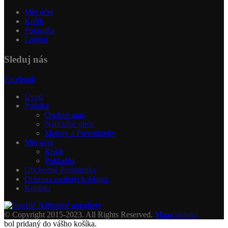
Môj účet
Košík
Pokladňa
Logout
Sleduj nás
Facebook
Úvod
Ponuka
Osobné autá
Náhradné diely
Motory a Prevodovky
Môj účet
Košík
Pokladňa
Obchodné Podmienky
Ochrana osobných údajov
Kontakt
© Copyright 2015-2023. All Rights Reserved.
Mapa stránky
bol pridaný do vášho košíka.