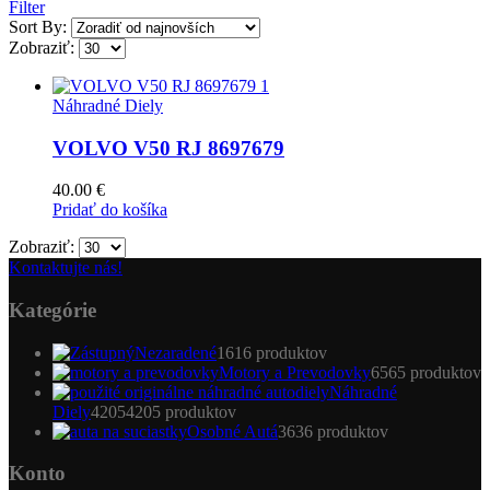
Filter
Sort By:
Zobraziť:
Náhradné Diely
VOLVO V50 RJ 8697679
40.00
€
Pridať do košíka
Zobraziť:
Kontaktujte nás!
Kategórie
Nezaradené
16
16 produktov
Motory a Prevodovky
65
65 produktov
Náhradné
Diely
4205
4205 produktov
Osobné Autá
36
36 produktov
Konto