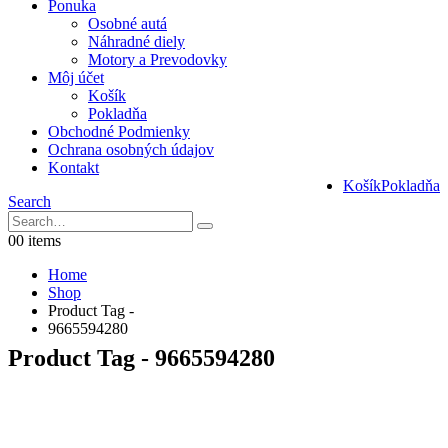
Ponuka
Osobné autá
Náhradné diely
Motory a Prevodovky
Môj účet
Košík
Pokladňa
Obchodné Podmienky
Ochrana osobných údajov
Kontakt
Košík
Pokladňa
Search
0
0 items
Home
Shop
Product Tag -
9665594280
Product Tag - 9665594280