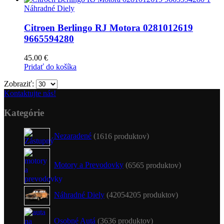
Náhradné Diely
Citroen Berlingo RJ Motora 0281012619
9665594280
45.00
€
Pridať do košíka
Zobraziť:
Kontaktujte nás!
Kategórie
Nezaradené
16
16 produktov
Motory a Prevodovky
65
65 produktov
Náhradné Diely
4205
4205 produktov
Osobné Autá
36
36 produktov