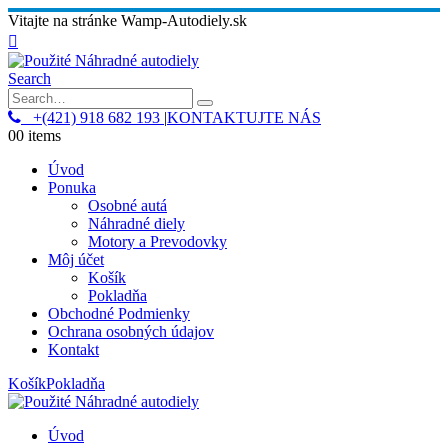
Vitajte na stránke Wamp-Autodiely.sk
Search
+(421) 918 682 193
|
KONTAKTUJTE NÁS
0
0 items
Úvod
Ponuka
Osobné autá
Náhradné diely
Motory a Prevodovky
Môj účet
Košík
Pokladňa
Obchodné Podmienky
Ochrana osobných údajov
Kontakt
Košík
Pokladňa
Úvod